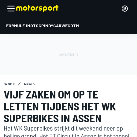
FORMULE 1
MOTOGP
INDYCAR
WEC
DTM
WSBK
Assen
VIJF ZAKEN OM OP TE
LETTEN TIJDENS HET WK
SUPERBIKES IN ASSEN
Het WK Superbikes strijkt dit weekend neer op
heilige grond. Het TT Circuit in Assen is het toneel