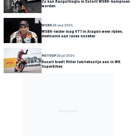
Zo kan Razgatlioglu in Estoril WSBK-kampioen
worden
WSBK
26 sep 2024
WSBK-leider mag VT1 in Aragón weer rijden,
deelname aan races onzeker
MOTOGP
29 jul 2024
Ducati biedt Miller fabriekszitje aan in WK
Superbikes