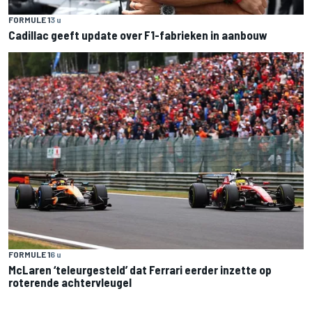
FORMULE 1
3 u
Cadillac geeft update over F1-fabrieken in aanbouw
FORMULE 1
6 u
McLaren ‘teleurgesteld’ dat Ferrari eerder inzette op
roterende achtervleugel