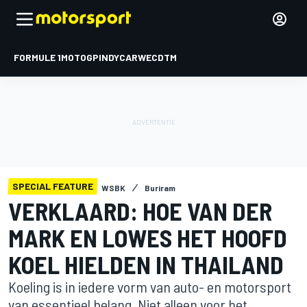
FORMULE 1
MOTOGP
INDYCAR
WEC
DTM
SPECIAL FEATURE
WSBK
Buriram
VERKLAARD: HOE VAN DER
MARK EN LOWES HET HOOFD
KOEL HIELDEN IN THAILAND
Koeling is in iedere vorm van auto- en motorsport
van essentieel belang. Niet alleen voor het