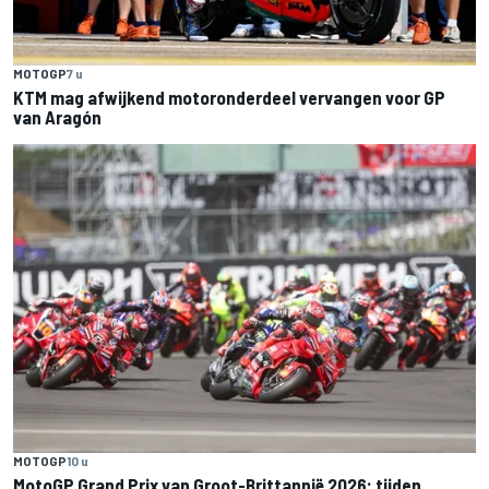
MOTOGP
7 u
KTM mag afwijkend motoronderdeel vervangen voor GP
van Aragón
MOTOGP
10 u
MotoGP Grand Prix van Groot-Brittannië 2026: tijden,