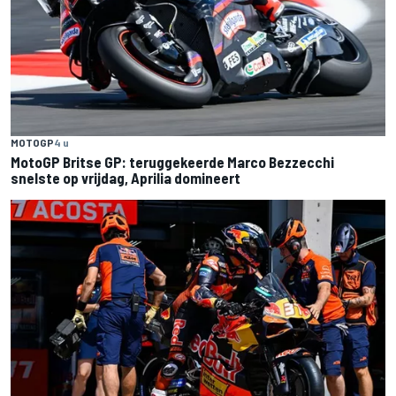
MOTOGP
4 u
MotoGP Britse GP: teruggekeerde Marco Bezzecchi
snelste op vrijdag, Aprilia domineert