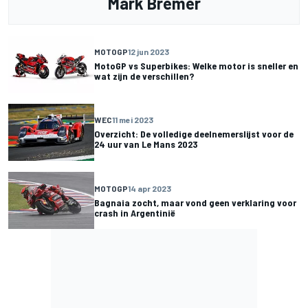
Mark Bremer
MOTOGP
12 jun 2023
MotoGP vs Superbikes: Welke motor is sneller en
wat zijn de verschillen?
WEC
11 mei 2023
Overzicht: De volledige deelnemerslijst voor de
24 uur van Le Mans 2023
MOTOGP
14 apr 2023
Bagnaia zocht, maar vond geen verklaring voor
crash in Argentinië