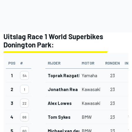
Uitslag Race 1 World Superbikes
Donington Park:
POS
#
RIJDER
MOTOR
RONDEN
INT
1
Toprak Razgatlioglu
Yamaha
23
54
2
Jonathan Rea
Kawasaki
23
2
1
3
Alex Lowes
Kawasaki
23
12
22
4
Tom Sykes
BMW
23
14
66
5
Michael van der Mark
BMW
23
16
60