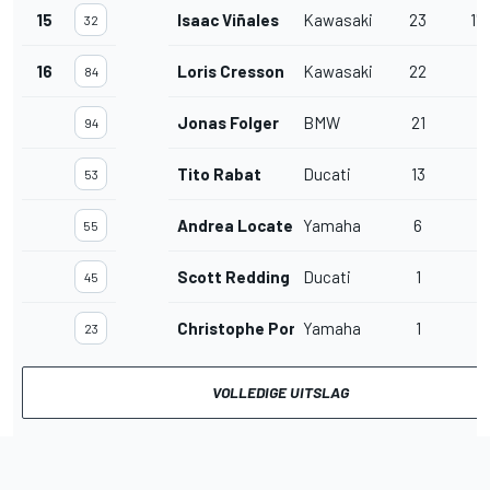
15
Isaac Viñales
Kawasaki
23
1'2
32
16
Loris Cresson
Kawasaki
22
84
Jonas Folger
BMW
21
94
Tito Rabat
Ducati
13
53
Andrea Locatelli
Yamaha
6
55
Scott Redding
Ducati
1
45
Christophe Ponsson
Yamaha
1
23
VOLLEDIGE UITSLAG