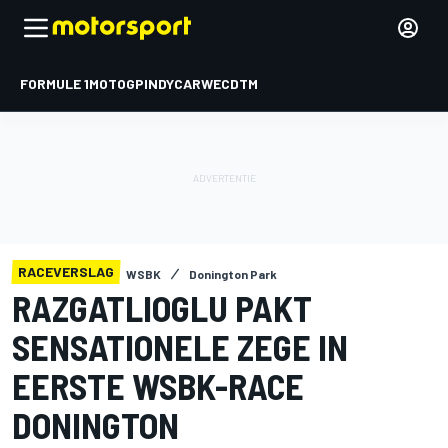
FORMULE 1
MOTOGP
INDYCAR
WEC
DTM
RACEVERSLAG
WSBK
Donington Park
RAZGATLIOGLU PAKT
SENSATIONELE ZEGE IN
EERSTE WSBK-RACE
DONINGTON