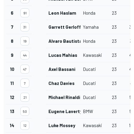
6
Leon Haslam
Honda
23
17
91
7
Garrett Gerloff
Yamaha
23
33
31
8
Alvaro Bautista
Honda
23
37
19
9
Lucas Mahias
Kawasaki
23
43
44
10
Axel Bassani
Ducati
23
43
47
11
Chaz Davies
Ducati
23
48
7
12
Michael Rinaldi
Ducati
23
56
21
13
Eugene Laverty
BMW
23
59
50
14
Luke Mossey
Kawasaki
23
1'
12