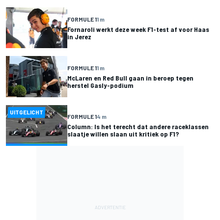
FORMULE 1
1 m
Fornaroli werkt deze week F1-test af voor Haas
in Jerez
FORMULE 1
1 m
McLaren en Red Bull gaan in beroep tegen
herstel Gasly-podium
UITGELICHT
FORMULE 1
4 m
Column: Is het terecht dat andere raceklassen
slaatje willen slaan uit kritiek op F1?