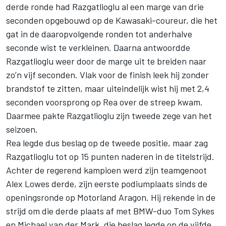
derde ronde had Razgatlioglu al een marge van drie
seconden opgebouwd op de Kawasaki-coureur, die het
gat in de daaropvolgende ronden tot anderhalve
seconde wist te verkleinen. Daarna antwoordde
Razgatlioglu weer door de marge uit te breiden naar
zo’n vijf seconden. Vlak voor de finish leek hij zonder
brandstof te zitten, maar uiteindelijk wist hij met 2,4
seconden voorsprong op Rea over de streep kwam.
Daarmee pakte Razgatlioglu zijn tweede zege van het
seizoen.
Rea legde dus beslag op de tweede positie, maar zag
Razgatlioglu tot op 15 punten naderen in de titelstrijd.
Achter de regerend kampioen werd zijn teamgenoot
Alex Lowes derde, zijn eerste podiumplaats sinds de
openingsronde op Motorland Aragon. Hij rekende in de
strijd om die derde plaats af met BMW-duo Tom Sykes
en Michael van der Mark, die beslag legde op de vijfde