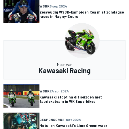
WSBK
8 sep 2024
Zesvoudig WSBK-kampioen Rea mist zondagse
races in Magny-Cours
Meer van
Kawasaki Racing
WSBK
24 apr 2024
Kawasaki stopt na dit seizoen met
fabrieksteam in WK Superbikes
GESPONSORD
21 mrt 2024
Motul en Kawasaki's Lime Green: waar