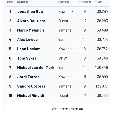
POS
RIJDER
MOTOR
RONDEN
TIJD
1
Jonathan Rea
Kawasaki
9
1'38.247
2
Alvaro Bautista
Ducati
12
1'38.283
3
Marco Melandri
Yamaha
9
1'38.498
4
Alex Lowes
Yamaha
10
1'38.734
5
Leon Haslam
Kawasaki
8
1'38.762
6
Tom Sykes
BMW
8
1'38.846
7
Michael van der Mark
Yamaha
10
1'38.849
8
Jordi Torres
Kawasaki
11
1'38.899
9
Sandro Cortese
Yamaha
9
1'39.077
10
Michael Rinaldi
Ducati
7
1'39.090
VOLLEDIGE UITSLAG