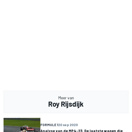
Meer van
Roy Rijsdijk
FORMULE 1
20 sep 2020
Analyse van de MP4-23: De laatste wagen die