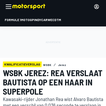
FORMULE 1
MOTOGP
INDYCAR
WEC
DTM
KWALIFICATIEVERSLAG
WSBK
Jerez
WSBK JEREZ: REA VERSLAAT
BAUTISTA OP EEN HAAR IN
SUPERPOLE
Kawasaki-rijder Jonathan Rea wist Alvaro Bautista
met een verschil van 0.036 seconde te verslaan in