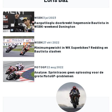
WSBK
3 jul 2023
Razgatlioglu doorbreekt hegemonie Bautista in
WSBK-weekend Donington
WSBK
27 okt 2022
Minimumgewicht in WK Superbikes? Redding en
Bautista clashen
MOTOGP
22 aug 2022
Analyse: Sprintraces geen oplossing voor de
grote MotoGP-problemen