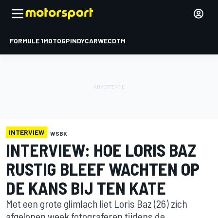
FORMULE 1
MOTOGP
INDYCAR
WEC
DTM
INTERVIEW
WSBK
INTERVIEW: HOE LORIS BAZ
RUSTIG BLEEF WACHTEN OP
DE KANS BIJ TEN KATE
Met een grote glimlach liet Loris Baz (26) zich
afgelopen week fotograferen tijdens de