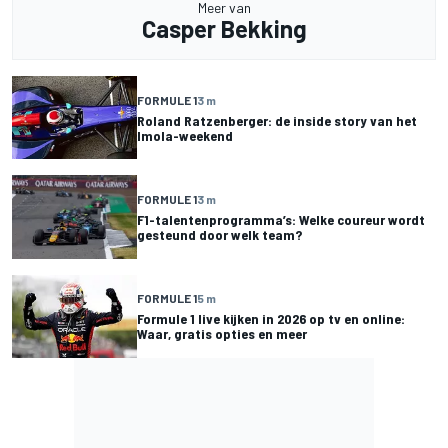
Meer van
Casper Bekking
FORMULE 1
3 m
Roland Ratzenberger: de inside story van het
Imola-weekend
FORMULE 1
3 m
F1-talentenprogramma’s: Welke coureur wordt
gesteund door welk team?
FORMULE 1
5 m
Formule 1 live kijken in 2026 op tv en online:
Waar, gratis opties en meer