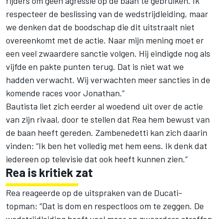
rijders om geen agressie op de baan te gebruiken. Ik
respecteer de beslissing van de wedstrijdleiding, maar
we denken dat de boodschap die dit uitstraalt niet
overeenkomt met de actie. Naar mijn mening moet er
een veel zwaardere sanctie volgen. Hij eindigde nog als
vijfde en pakte punten terug. Dat is niet wat we
hadden verwacht. Wij verwachten meer sancties in de
komende races voor Jonathan.”
Bautista liet zich eerder al woedend uit over de actie
van zijn rivaal, door te stellen dat Rea hem bewust van
de baan heeft gereden. Zambenedetti kan zich daarin
vinden: “Ik ben het volledig met hem eens. Ik denk dat
iedereen op televisie dat ook heeft kunnen zien.”
Rea is kritiek zat
Rea reageerde op de uitspraken van de Ducati-
topman: “Dat is dom en respectloos om te zeggen. De
wedstrijdleiding heeft veel meer en zwaardere straffen