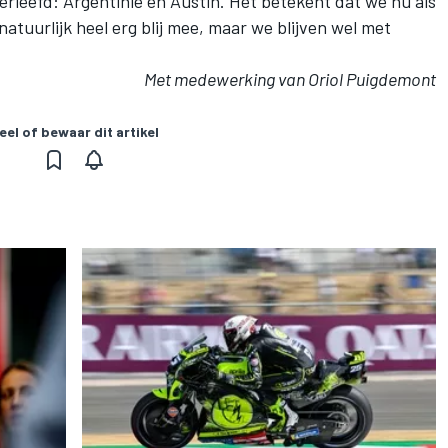
verleefd: Argentinië en Austin. Het betekent dat we nu als
natuurlijk heel erg blij mee, maar we blijven wel met
Met medewerking van Oriol Puigdemont
eel of bewaar dit artikel