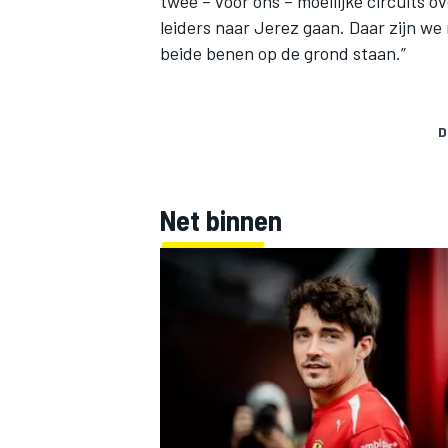
twee – voor ons – moeilijke circuits o
leiders naar Jerez gaan. Daar zijn we 
beide benen op de grond staan.”
D
Net binnen