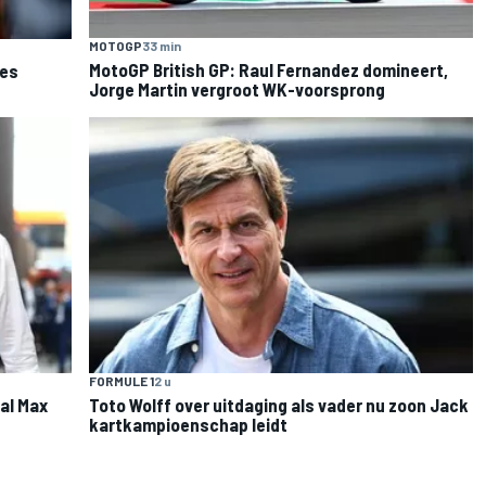
MOTOGP
33 min
MotoGP British GP: Raul Fernandez domineert,
les
Jorge Martin vergroot WK-voorsprong
FORMULE 1
2 u
al Max
Toto Wolff over uitdaging als vader nu zoon Jack
kartkampioenschap leidt