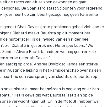
 elf de races van dit seizoen gewonnen en gaat
pioenschap. De Spanjaard staat 53 punten voor regerend
rijder heeft op zijn beurt gezegd nog geen kansen te
teamgenoot Chaz Davies grote problemen gehad zich aan te
olgens Ciabatti maakt Bautista op dit moment het
In de motorracerij is de invloed van een rijder heel
”, zei Ciabatti in gesprek met
Motorsport.com
. “We
R. Zonder Alvaro Bautista hadden we nog geen enkele
n sterke rijder als Davies.”
en aardig op orde. Andrea Dovizioso kende een sterke
e in Austin de leiding in het kampioenschap over na een
so heeft nu een voorsprong van slechts drie punten op
n onze historie, maar het seizoen is nog lang en er kan
batti. “Het is geweldig wat Bautista laat zien op de
en onze verwachtingen uit. En in de MotoGP hebben we