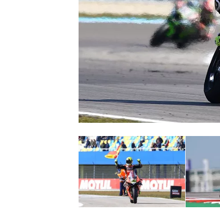
INDYCAR
WEC
DTM