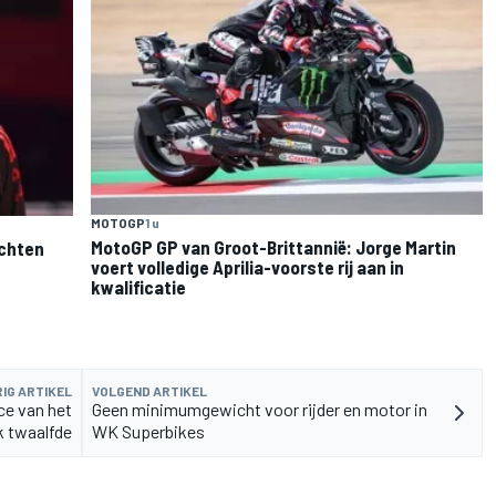
MOTOGP
1 u
MotoGP GP van Groot-Brittannië: Jorge Martin
uchten
voert volledige Aprilia-voorste rij aan in
kwalificatie
IG ARTIKEL
VOLGEND ARTIKEL
ce van het
Geen minimumgewicht voor rijder en motor in
rk twaalfde
WK Superbikes