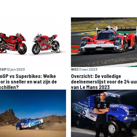
OGP
12 jun 2023
WEC
11 mei 2023
oGP vs Superbikes: Welke
Overzicht: De volledige
r is sneller en wat zijn de
deelnemerslijst voor de 24 uu
schillen?
van Le Mans 2023