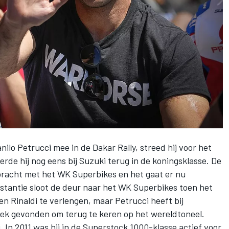
ilo Petrucci mee in de Dakar Rally, streed hij voor het
de hij nog eens bij Suzuki terug in de koningsklasse. De
ebracht met het WK Superbikes en het gaat er nu
nstantie sloot de deur naar het WK Superbikes toen het
n Rinaldi te verlengen, maar Petrucci heeft bij
plek gevonden om terug te keren op het wereldtoneel.
 In 2011 was hij in de Superstock 1000-klasse actief voor