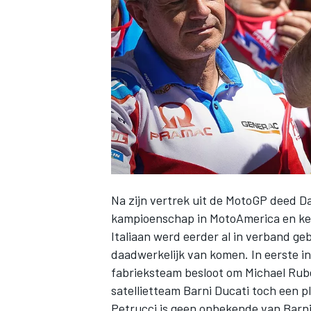
INDYCAR
Na zijn vertrek uit de MotoGP deed Dan
kampioenschap in MotoAmerica en keer
Italiaan werd eerder al in verband g
daadwerkelijk van komen. In eerste i
WEC
DTM
fabrieksteam besloot om Michael Rube
satellietteam Barni Ducati toch een 
Petrucci is geen onbekende van Barni.