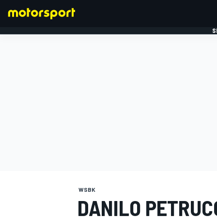
S
FORMULE 1
WSBK
DANILO PETRUC