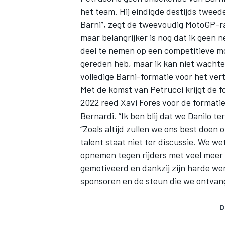
het team. Hij eindigde destijds tweede 
Barni”, zegt de tweevoudig MotoGP-ra
maar belangrijker is nog dat ik geen
deel te nemen op een competitieve mo
gereden heb, maar ik kan niet wacht
volledige Barni-formatie voor het ve
Met de komst van Petrucci krijgt de 
2022 reed Xavi Fores voor de formatie
Bernardi. “Ik ben blij dat we Danilo 
“Zoals altijd zullen we ons best doen 
talent staat niet ter discussie. We 
opnemen tegen rijders met veel meer 
gemotiveerd en dankzij zijn harde w
sponsoren en de steun die we ontvang
D