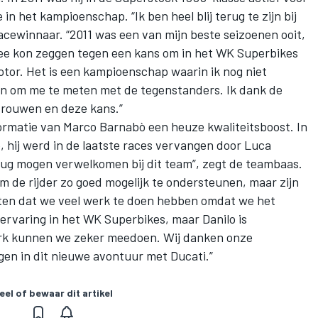
in het kampioenschap. “Ik ben heel blij terug te zijn bij
cewinnaar. “2011 was een van mijn beste seizoenen ooit,
 nee kon zeggen tegen een kans om in het WK Superbikes
tor. Het is een kampioenschap waarin ik nog niet
en om me te meten met de tegenstanders. Ik dank de
rtrouwen en deze kans.”
formatie van Marco Barnabò een heuze kwaliteitsboost. In
, hij werd in de laatste races vervangen door Luca
terug mogen verwelkomen bij dit team”, zegt de teambaas.
om de rijder zo goed mogelijk te ondersteunen, maar zijn
weten dat we veel werk te doen hebben omdat we het
ervaring in het WK Superbikes, maar Danilo is
erk kunnen we zeker meedoen. Wij danken onze
en in dit nieuwe avontuur met Ducati.”
eel of bewaar dit artikel