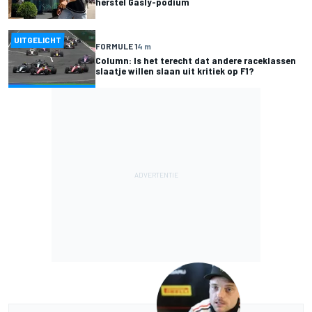
herstel Gasly-podium
UITGELICHT
FORMULE 1
4 m
Column: Is het terecht dat andere raceklassen
slaatje willen slaan uit kritiek op F1?