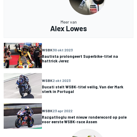
Meer van
Alex Lowes
WSBK
30 okt 2023
Bautista prolongeert Superbike-titel na
hattrick Jerez
WSBK
2 okt 2023
Ducati stelt WSBK-titel veilig, Van der Mark
sterk in Portugal
WSBK
23 apr 2022
Razgatlioglu met nieuw ronderecord op pole
voor eerste WSBK-race Assen