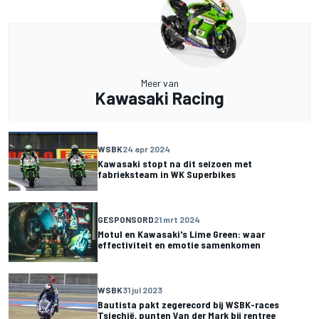
Meer van
Kawasaki Racing
WSBK
24 apr 2024
Kawasaki stopt na dit seizoen met
fabrieksteam in WK Superbikes
GESPONSORD
21 mrt 2024
Motul en Kawasaki's Lime Green: waar
effectiviteit en emotie samenkomen
WSBK
31 jul 2023
Bautista pakt zegerecord bij WSBK-races
Tsjechië, punten Van der Mark bij rentree