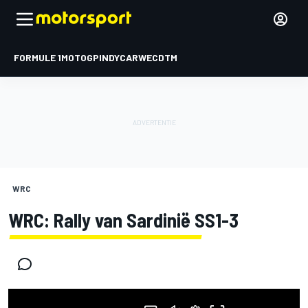
FORMULE 1
MOTOGP
INDYCAR
WEC
DTM
WRC
WRC: Rally van Sardinië SS1-3