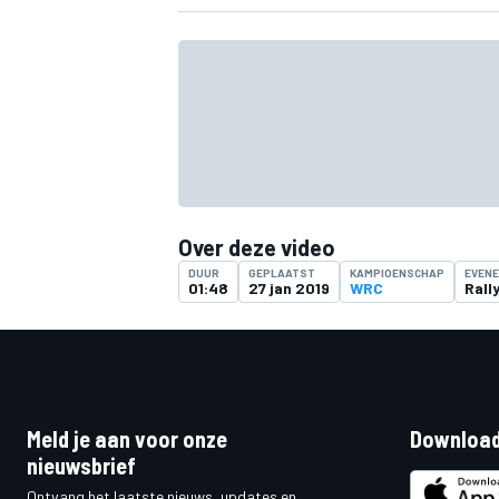
Over deze video
DUUR
GEPLAATST
KAMPIOENSCHAP
EVEN
01:48
27 jan 2019
WRC
Rall
Meld je aan voor onze
Download
nieuwsbrief
Ontvang het laatste nieuws, updates en