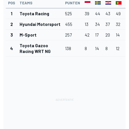
POS
TEAMS
PUNTEN
1
Toyota Racing
525
39
44
43
49
2
2
Hyundai Motorsport
455
13
34
37
32
4
3
M-Sport
257
42
17
20
14
2
Toyota Gazoo
4
138
8
14
8
12
11
Racing WRT NG