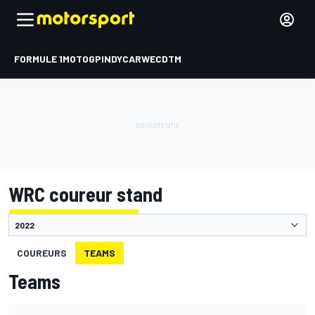
FORMULE 1
MOTOGP
INDYCAR
WEC
DTM
WRC coureur stand
COUREURS
TEAMS
Teams