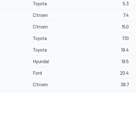
Toyota
5.3
Citroen
7.4
Citroen
15.0
Toyota
17.0
Toyota
19.4
Hyundai
19.5
Ford
20.4
Citroen
38.7