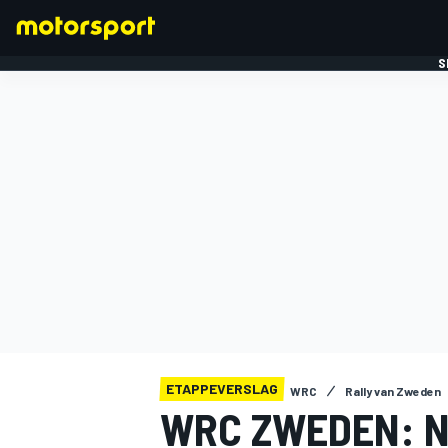
S
FORMULE 1
ETAPPEVERSLAG
WRC
Rally van Zweden
WRC ZWEDEN: N