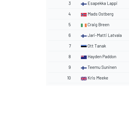
3
Esapekka Lappi
4
Mads Ostberg
5
Craig Breen
6
Jari-Matti Latvala
7
Ott Tanak
8
Hayden Paddon
9
Teemu Suninen
10
Kris Meeke