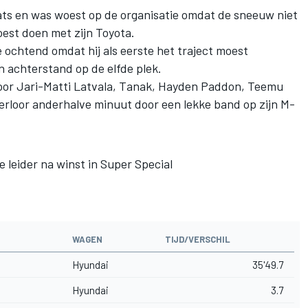
ats en was woest op de organisatie omdat de sneeuw niet
oest doen met zijn Toyota.
 ochtend omdat hij als eerste het traject moest
n achterstand op de elfde plek.
 voor Jari-Matti Latvala, Tanak, Hayden Paddon, Teemu
erloor anderhalve minuut door een lekke band op zijn M-
leider na winst in Super Special
WAGEN
TIJD/VERSCHIL
Hyundai
35'49.7
Hyundai
3.7