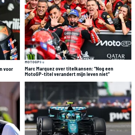
MOTOGP
9 u
Marc Marquez over titelkansen: “Nog een
n voor
MotoGP-titel verandert mijn leven niet”