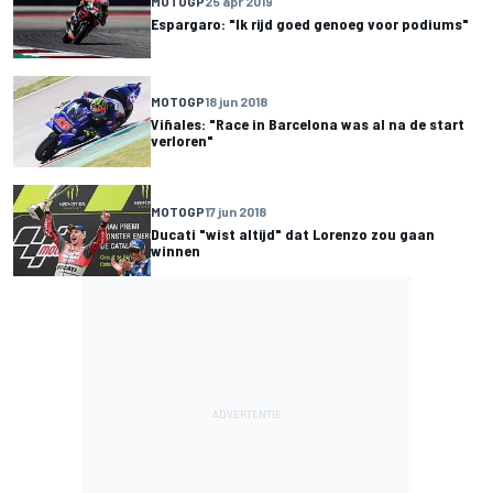
MOTOGP
25 apr 2019
Espargaro: "Ik rijd goed genoeg voor podiums"
MOTOGP
18 jun 2018
Viñales: "Race in Barcelona was al na de start
verloren"
MOTOGP
17 jun 2018
Ducati "wist altijd" dat Lorenzo zou gaan
winnen