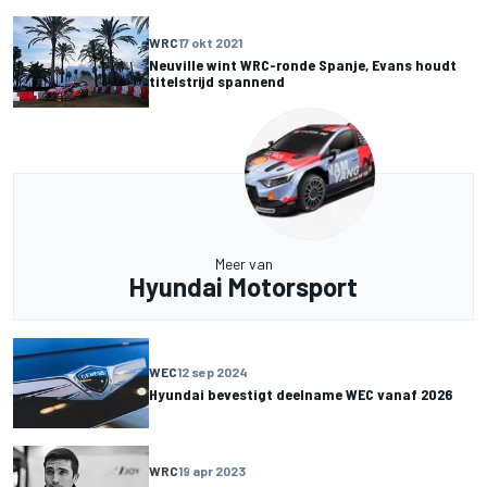
WRC
17 okt 2021
Neuville wint WRC-ronde Spanje, Evans houdt
titelstrijd spannend
Meer van
Hyundai Motorsport
WEC
12 sep 2024
Hyundai bevestigt deelname WEC vanaf 2026
WRC
19 apr 2023