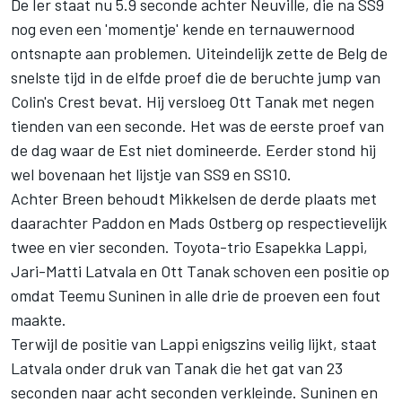
De Ier staat nu 5.9 seconde achter Neuville, die na SS9
nog even een 'momentje' kende en ternauwernood
ontsnapte aan problemen. Uiteindelijk zette de Belg de
snelste tijd in de elfde proef die de beruchte jump van
Colin's Crest bevat. Hij versloeg Ott Tanak met negen
tienden van een seconde. Het was de eerste proef van
de dag waar de Est niet domineerde. Eerder stond hij
wel bovenaan het lijstje van SS9 en SS10.
Achter Breen behoudt Mikkelsen de derde plaats met
daarachter Paddon en Mads Ostberg op respectievelijk
twee en vier seconden. Toyota-trio Esapekka Lappi,
Jari-Matti Latvala en Ott Tanak schoven een positie op
omdat Teemu Suninen in alle drie de proeven een fout
maakte.
Terwijl de positie van Lappi enigszins veilig lijkt, staat
Latvala onder druk van Tanak die het gat van 23
seconden naar acht seconden verkleinde. Suninen en