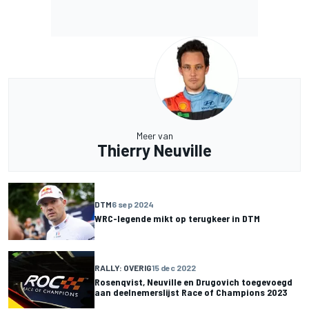
Meer van
Thierry Neuville
DTM
6 sep 2024
WRC-legende mikt op terugkeer in DTM
RALLY: OVERIG
15 dec 2022
Rosenqvist, Neuville en Drugovich toegevoegd
aan deelnemerslijst Race of Champions 2023