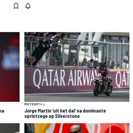
MOTOGP
14 u
na
Jorge Martin ‘uit het dal’ na dominante
sprintzege op Silverstone