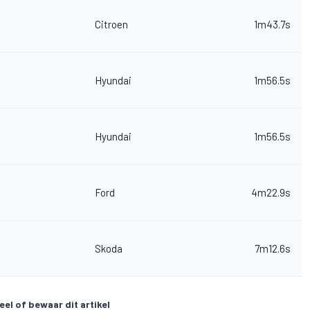
Citroen
1m43.7s
Hyundai
1m56.5s
Hyundai
1m56.5s
Ford
4m22.9s
Skoda
7m12.6s
eel of bewaar dit artikel