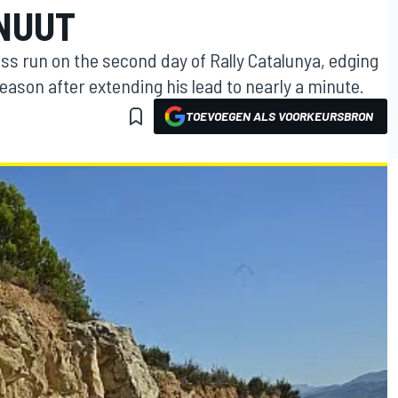
INUUT
ess run on the second day of Rally Catalunya, edging
 season after extending his lead to nearly a minute.
TOEVOEGEN ALS VOORKEURSBRON