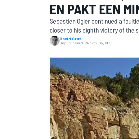
EN PAKT EEN M
Sebastien Ogier continued a faultl
closer to his eighth victory of the
David Gruz
Gepubliceerd:
24 okt 2015, 18:51
MOTOGP