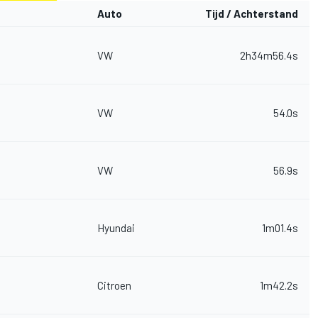
Auto
Tijd / Achterstand
VW
2h34m56.4s
VW
54.0s
VW
56.9s
Hyundai
1m01.4s
Citroen
1m42.2s