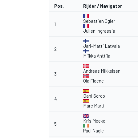
Pos.
Rijder / Navigator
Sebastien Ogier
1
Julien Ingrassia
Jari-Matti Latvala
2
Miikka Anttila
Andreas Mikkelsen
3
Ola Floene
Dani Sordo
4
Marc Marti
Kris Meeke
5
Paul Nagle