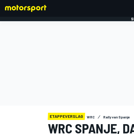
S
FORMULE 1
ETAPPEVERSLAG
WRC
Rally van Spanje
WRC SPANJE, DA