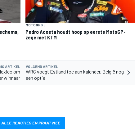
MOTOGP
3 u
: schema,
Pedro Acosta houdt hoop op eerste MotoGP-
zege met KTM
IG ARTIKEL
VOLGEND ARTIKEL
 Mexico om
WRC voegt Estland toe aan kalender, België nog
er winnaar
een optie
 ALLE REACTIES EN PRAAT MEE