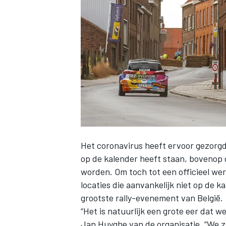
INDYCAR
Het coronavirus heeft ervoor gezorg
op de kalender heeft staan, bovenop 
worden. Om toch tot een officieel we
locaties die aanvankelijk niet op de k
WEC
DTM
grootste rally-evenement van België.
“Het is natuurlijk een grote eer dat
Jan Huyghe van de organisatie. “We z