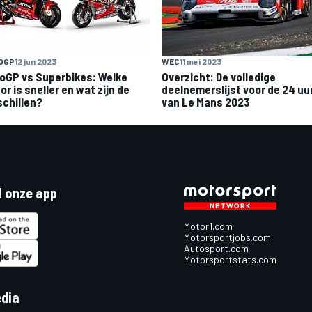
OGP
12 jun 2023
WEC
11 mei 2023
oGP vs Superbikes: Welke
Overzicht: De volledige
r is sneller en wat zijn de
deelnemerslijst voor de 24 uu
schillen?
van Le Mans 2023
 onze app
Motor1.com
Motorsportjobs.com
Autosport.com
Motorsportstats.com
edia