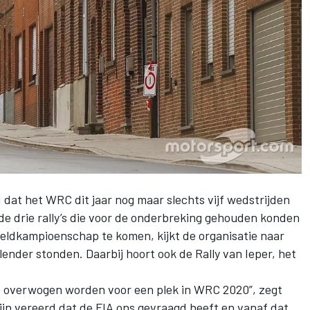
d dat het
WRC
dit jaar nog maar slechts vijf wedstrijden
de drie rally’s die voor de onderbreking gehouden konden
reldkampioenschap te komen, kijkt de organisatie naar
alender stonden. Daarbij hoort ook de Rally van Ieper, het
 we overwogen worden voor een plek in WRC 2020”, zegt
ijn vereerd dat de FIA ons gevraagd heeft en vanaf dat