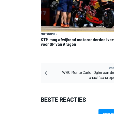
MOTOGP
6 u
KTM mag afwijkend motoronderdeel ve
voor GP van Aragón
MEER RACEKLASSEN
VOR
WRC Monte Carlo: Ogier aan de 
chaotische op
BESTE REACTIES