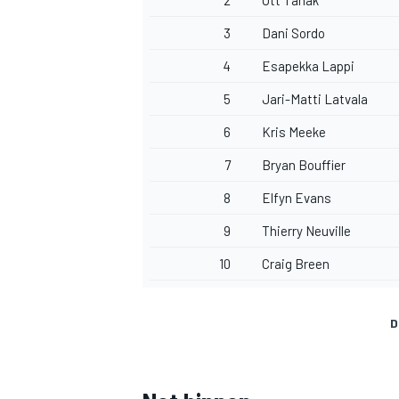
2
Ott Tanak
3
Dani Sordo
4
Esapekka Lappi
5
Jari-Matti Latvala
6
Kris Meeke
7
Bryan Bouffier
8
Elfyn Evans
9
Thierry Neuville
10
Craig Breen
D