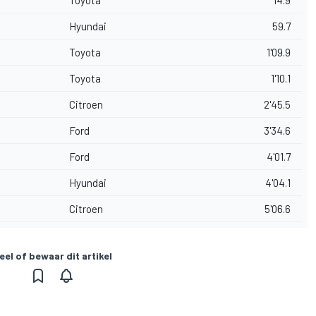
Toyota
14.9
Hyundai
59.7
Toyota
1'09.9
Toyota
1'10.1
Citroen
2'45.5
Ford
3'34.6
Ford
4'01.7
Hyundai
4'04.1
Citroen
5'06.6
eel of bewaar dit artikel