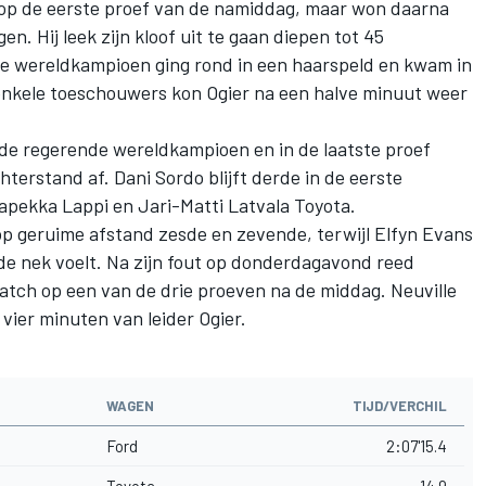
 op de eerste proef van de namiddag, maar won daarna
gen. Hij leek zijn kloof uit te gaan diepen tot 45
De wereldkampioen ging rond in een haarspeld en kwam in
enkele toeschouwers kon Ogier na een halve minuut weer
de regerende wereldkampioen en in de laatste proef
hterstand af. Dani Sordo blijft derde in de eerste
pekka Lappi en Jari-Matti Latvala Toyota.
 op geruime afstand zesde en zevende, terwijl Elfyn Evans
 de nek voelt. Na zijn fout op donderdagavond reed
ratch op een van de drie proeven na de middag. Neuville
vier minuten van leider Ogier.
WAGEN
TIJD/VERCHIL
Ford
2:07'15.4