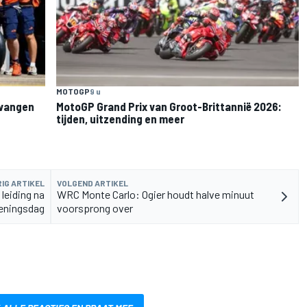
MOTOGP
9 u
rvangen
MotoGP Grand Prix van Groot-Brittannië 2026:
tijden, uitzending en meer
IG ARTIKEL
VOLGEND ARTIKEL
leiding na
WRC Monte Carlo: Ogier houdt halve minuut
eningsdag
voorsprong over