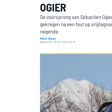
OGIER
De voorsprong van Sébastien Ogier
gekregen na een fout op vrijdagnam
negende.
Matt Beer
Bewerkt:
26 jan 2018, 18:14
MOTOGP