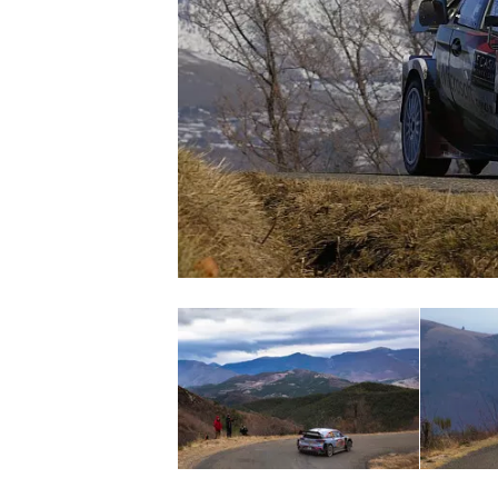
INDYCAR
WEC
DTM