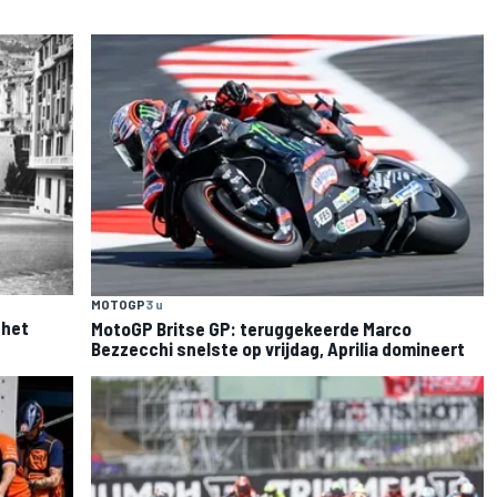
MOTOGP
3 u
 het
MotoGP Britse GP: teruggekeerde Marco
Bezzecchi snelste op vrijdag, Aprilia domineert