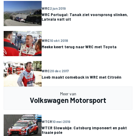
WRC
2 jun 2019
WRC Portugal: Tanak ziet voorsprong slinken,
Latvala valt uit
WRC
10 okt 2018
Meeke keert terug naar WRC met Toyota
WRC
20 dec 2017
Loeb maakt comeback in WRC met Citroën
Meer van
Volkswagen Motorsport
WTCR
10 mei 2019
WTCR Slowakije: Catsburg imponeert en pakt
fraaie pole