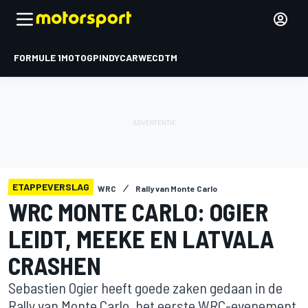
FORMULE 1
MOTOGP
INDYCAR
WEC
DTM
ETAPPEVERSLAG
WRC
Rally van Monte Carlo
WRC MONTE CARLO: OGIER
LEIDT, MEEKE EN LATVALA
CRASHEN
Sebastien Ogier heeft goede zaken gedaan in de
Rally van Monte Carlo, het eerste WRC-evenement