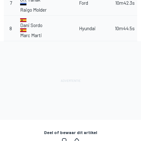
7
Ford
10m42.3s
Raigo Molder
Dani Sordo
8
Hyundai
10m44.5s
Marc Marti
Deel of bewaar dit artikel