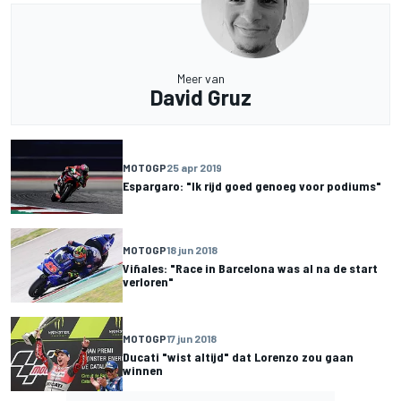
Meer van
David Gruz
MOTOGP
25 apr 2019
Espargaro: "Ik rijd goed genoeg voor podiums"
MOTOGP
18 jun 2018
Viñales: "Race in Barcelona was al na de start
verloren"
MOTOGP
17 jun 2018
Ducati "wist altijd" dat Lorenzo zou gaan
winnen