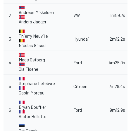
Andreas Mikkelsen
2
VW
1m59.7s
Anders Jaeger
Thierry Neuville
3
Hyundai
2m12.2s
Nicolas Gilsoul
Mads Ostberg
4
Ford
4m25.9s
Ola Floene
Stephane Lefebvre
5
Citroen
7m29.4s
Gabin Moreau
Bryan Bouffier
6
Ford
9m12.9s
Victor Bellotto
Ott Tanak