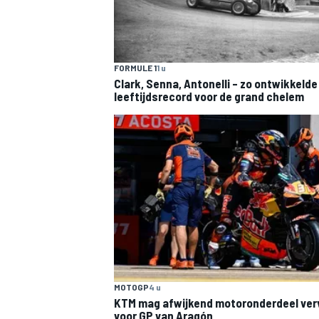
FORMULE 1
1 u
Clark, Senna, Antonelli – zo ontwikkelde
leeftijdsrecord voor de grand chelem
MOTOGP
4 u
KTM mag afwijkend motoronderdeel ve
voor GP van Aragón