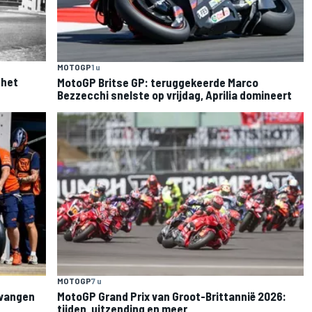
MOTOGP
1 u
 het
MotoGP Britse GP: teruggekeerde Marco
Bezzecchi snelste op vrijdag, Aprilia domineert
MOTOGP
7 u
rvangen
MotoGP Grand Prix van Groot-Brittannië 2026:
tijden, uitzending en meer