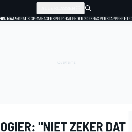
ALLE KLASSEN
NEL NAAR:
GRATIS GP-MANAGERSPEL
F1-KALENDER 2026
MAX VERSTAPPEN
F1-TE
GIER: "NIET ZEKER DAT