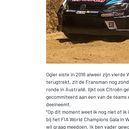
INDYCAR
Ogier eiste in 2016 alweer zijn vierd
terugtrekt, zit de Fransman nog zonde
ronde in Australië, lijkt ook Citroën g
gecommiteerd aan een van de teams en
deelneemt.
WEC
DTM
"Op dit moment weet ik nog niet of ik
bij het FIA World Champions Gala in W
wil graag meedoen. Ik ben vader gewo