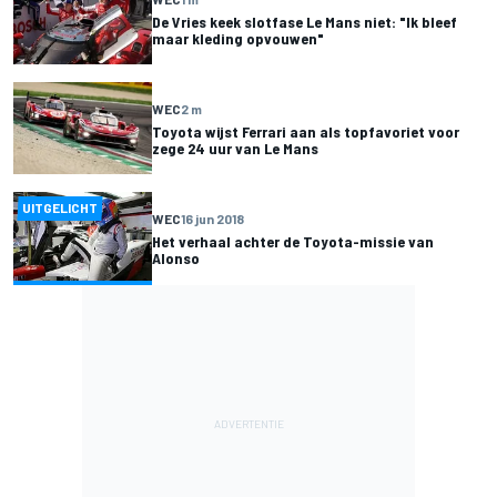
De Vries keek slotfase Le Mans niet: "Ik bleef
maar kleding opvouwen"
WEC
2 m
Toyota wijst Ferrari aan als topfavoriet voor
zege 24 uur van Le Mans
UITGELICHT
WEC
16 jun 2018
Het verhaal achter de Toyota-missie van
Alonso