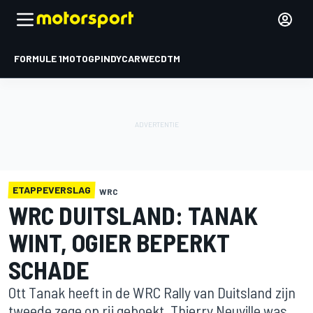
FORMULE 1
MOTOGP
INDYCAR
WEC
DTM
ETAPPEVERSLAG
WRC
WRC DUITSLAND: TANAK
WINT, OGIER BEPERKT
SCHADE
Ott Tanak heeft in de WRC Rally van Duitsland zijn
tweede zege op rij geboekt. Thierry Neuville was