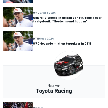
WRC
27 sep 2024
Ook rally-wereld in de ban van FIA-regels over
taalgebruik: "Moeten mond houden"
DTM
6 sep 2024
WRC-legende mikt op terugkeer in DTM
Meer van
Toyota Racing
WEC
1 m