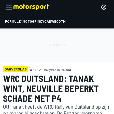
FORMULE 1
MOTOGP
INDYCAR
WEC
DTM
DAGVERSLAG
WRC
Rally van Duitsland
WRC DUITSLAND: TANAK
WINT, NEUVILLE BEPERKT
SCHADE MET P4
Ott Tanak heeft de WRC Rally van Duitsland op zijn
palmares bijgeschreven. De Est zag voorname