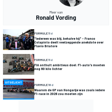
Meer van
Ronald Vording
FORMULE 1
1 d
"Iedereen was blij, behalve hij" – Franco
Colapinto deelt veelzeggende anekdote over
Flavio Briatore
FORMULE 1
1 d
FIA onthult ambitieus doel: F1-auto's moeten
nog 80 kilo lichter
UITGELICHT
FORMULE 1
8 d
Waarom de GP van Hongarije was zoals iedere
F1-race in 2026 zou moeten zijn