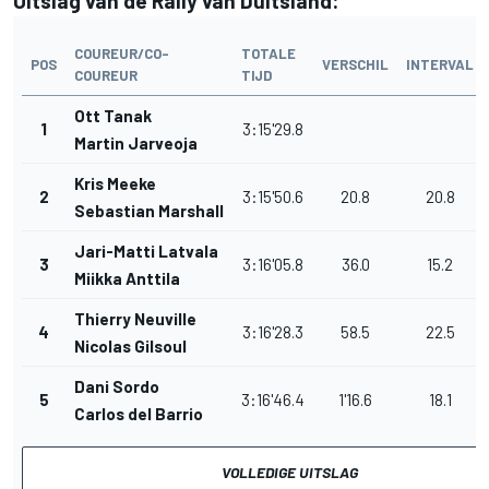
Uitslag van de Rally van Duitsland:
COUREUR/CO-
TOTALE
POS
VERSCHIL
INTERVAL
COUREUR
TIJD
Ott Tanak
1
3:15'29.8
Martin Jarveoja
Kris Meeke
2
3:15'50.6
20.8
20.8
Sebastian Marshall
Jari-Matti Latvala
3
3:16'05.8
36.0
15.2
Miikka Anttila
Thierry Neuville
4
3:16'28.3
58.5
22.5
Nicolas Gilsoul
Dani Sordo
5
3:16'46.4
1'16.6
18.1
Carlos del Barrio
VOLLEDIGE UITSLAG