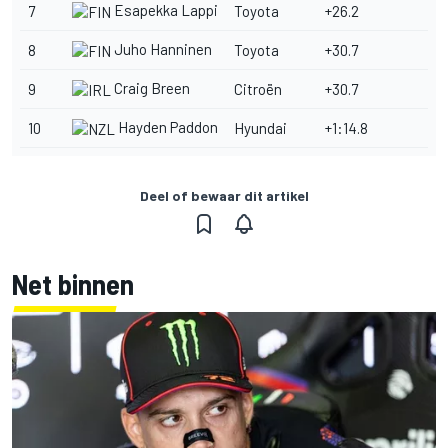
Esapekka Lappi
7
Toyota
+26.2
Juho Hanninen
8
Toyota
+30.7
Craig Breen
9
Citroën
+30.7
Hayden Paddon
10
Hyundai
+1:14.8
Deel of bewaar dit artikel
Net binnen