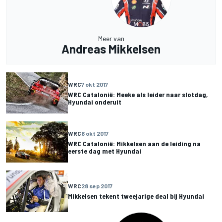
Meer van
Andreas Mikkelsen
WRC
7 okt 2017
WRC Catalonië: Meeke als leider naar slotdag,
Hyundai onderuit
WRC
6 okt 2017
WRC Catalonië: Mikkelsen aan de leiding na
eerste dag met Hyundai
WRC
28 sep 2017
Mikkelsen tekent tweejarige deal bij Hyundai