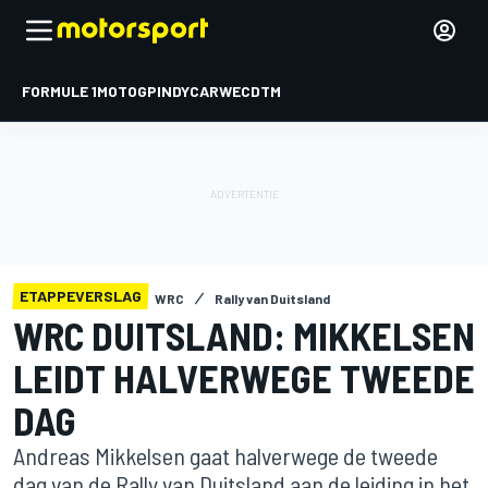
FORMULE 1
MOTOGP
INDYCAR
WEC
DTM
ETAPPEVERSLAG
WRC
Rally van Duitsland
WRC DUITSLAND: MIKKELSEN
LEIDT HALVERWEGE TWEEDE
DAG
Andreas Mikkelsen gaat halverwege de tweede
dag van de Rally van Duitsland aan de leiding in het