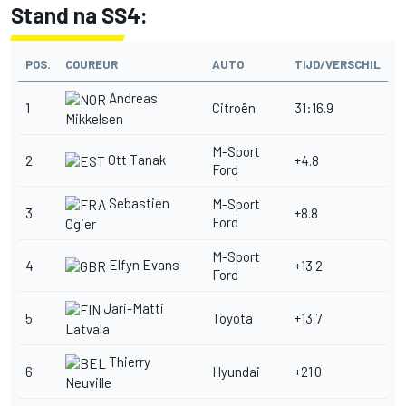
Stand na SS4:
POS.
COUREUR
AUTO
TIJD/VERSCHIL
Andreas
1
Citroën
31:16.9
Mikkelsen
M-Sport
Ott Tanak
2
+4.8
Ford
Sebastien
M-Sport
3
+8.8
Ford
Ogier
M-Sport
Elfyn Evans
4
+13.2
Ford
Jari-Matti
5
Toyota
+13.7
Latvala
Thierry
6
Hyundai
+21.0
Neuville