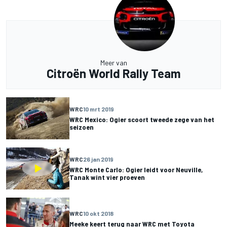
Meer van
Citroën World Rally Team
WRC
10 mrt 2019
WRC Mexico: Ogier scoort tweede zege van het
seizoen
WRC
26 jan 2019
WRC Monte Carlo: Ogier leidt voor Neuville,
Tanak wint vier proeven
WRC
10 okt 2018
Meeke keert terug naar WRC met Toyota