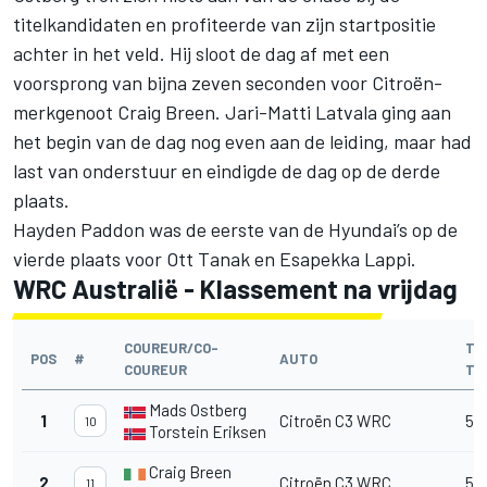
titelkandidaten en profiteerde van zijn startpositie
achter in het veld. Hij sloot de dag af met een
voorsprong van bijna zeven seconden voor Citroën-
merkgenoot Craig Breen. Jari-Matti Latvala ging aan
het begin van de dag nog even aan de leiding, maar had
last van onderstuur en eindigde de dag op de derde
plaats.
Hayden Paddon was de eerste van de Hyundai’s op de
vierde plaats voor Ott Tanak en Esapekka Lappi.
WRC Australië - Klassement na vrijdag
COUREUR/CO-
TO
POS
#
AUTO
COUREUR
TI
Mads Ostberg
1
Citroën C3 WRC
53'
10
Torstein Eriksen
Craig Breen
2
Citroën C3 WRC
53
11