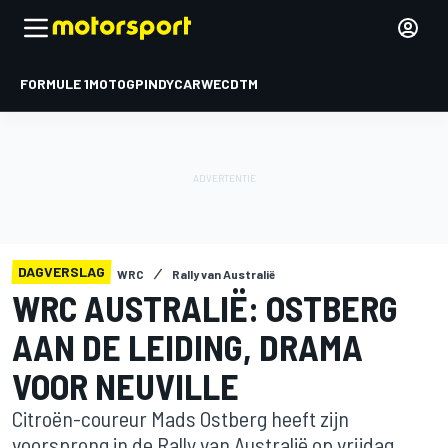
FORMULE 1
MOTOGP
INDYCAR
WEC
DTM
DAGVERSLAG
WRC
Rally van Australië
WRC AUSTRALIË: OSTBERG
AAN DE LEIDING, DRAMA
VOOR NEUVILLE
Citroën-coureur Mads Ostberg heeft zijn
voorsprong in de Rally van Australië op vrijdag