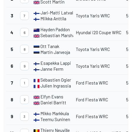
Scott Martin
Jari-Matti Latvala
3
Toyota Yaris WRC
53'
7
Miikka Anttila
Hayden Paddon
4
Hyundai i20 Coupe WRC
53'
6
Sebastian Marshall
Ott Tanak
5
Toyota Yaris WRC
53'
8
Martin Jarveoja
Esapekka Lappi
6
Toyota Yaris WRC
54'
9
Janne Ferm
Sébastien Ogier
7
Ford Fiesta WRC
54'
1
Julien Ingrassia
Elfyn Evans
8
Ford Fiesta WRC
54'
2
Daniel Barritt
Mikko Markkula
9
Ford Fiesta WRC
54
3
Teemu Suninen
Thierry Neuville