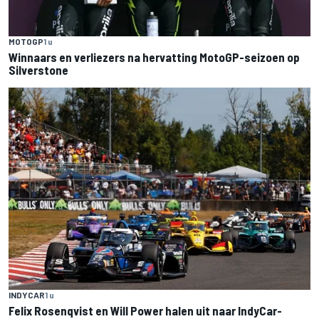
MOTOGP
1 u
Winnaars en verliezers na hervatting MotoGP-seizoen op
Silverstone
INDYCAR
1 u
Felix Rosenqvist en Will Power halen uit naar IndyCar-