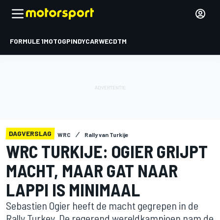
FORMULE 1
MOTOGP
INDYCAR
WEC
DTM
DAGVERSLAG
WRC
Rally van Turkije
WRC TURKIJE: OGIER GRIJPT
MACHT, MAAR GAT NAAR
LAPPI IS MINIMAAL
Sebastien Ogier heeft de macht gegrepen in de
Rally Turkey. De regerend wereldkampioen nam de