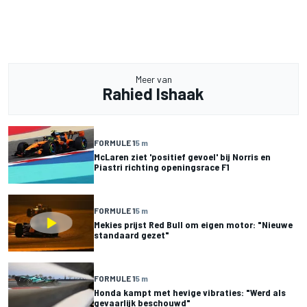
Meer van
Rahied Ishaak
FORMULE 1
5 m
McLaren ziet 'positief gevoel' bij Norris en
Piastri richting openingsrace F1
FORMULE 1
5 m
Mekies prijst Red Bull om eigen motor: "Nieuwe
standaard gezet"
FORMULE 1
5 m
Honda kampt met hevige vibraties: "Werd als
gevaarlijk beschouwd"