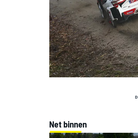
INDYCAR
D
WEC
DTM
Net binnen