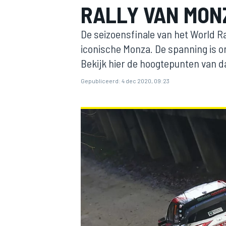
RALLY VAN MONZ
De seizoensfinale van het World R
iconische Monza. De spanning is om 
Bekijk hier de hoogtepunten van da
Gepubliceerd:
4 dec 2020, 09:23
MOTOGP