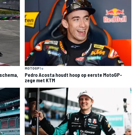
MOTOGP
1 u
: schema,
Pedro Acosta houdt hoop op eerste MotoGP-
zege met KTM