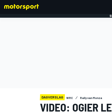
S
FORMULE 1
DAGVERSLAG
WRC
Rally van Monza
VIDEO: OGIER L