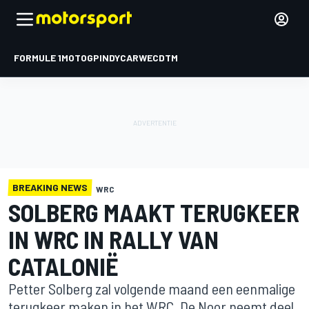
FORMULE 1
MOTOGP
INDYCAR
WEC
DTM
BREAKING NEWS
WRC
SOLBERG MAAKT TERUGKEER
IN WRC IN RALLY VAN
CATALONIË
Petter Solberg zal volgende maand een eenmalige
terugkeer maken in het WRC. De Noor neemt deel