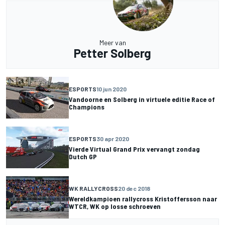
Meer van
Petter Solberg
ESPORTS
10 jun 2020
Vandoorne en Solberg in virtuele editie Race of
Champions
ESPORTS
30 apr 2020
Vierde Virtual Grand Prix vervangt zondag
Dutch GP
WK RALLYCROSS
20 dec 2018
Wereldkampioen rallycross Kristoffersson naar
WTCR, WK op losse schroeven