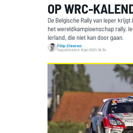
OP WRC-KALEND
De Belgische Rally van Ieper krijgt
het wereldkampioenschap rally. Ie
Ierland, die niet kan door gaan.
Filip Cleeren
Gepubliceerd:
8 jan 2021, 16:34
MOTOGP