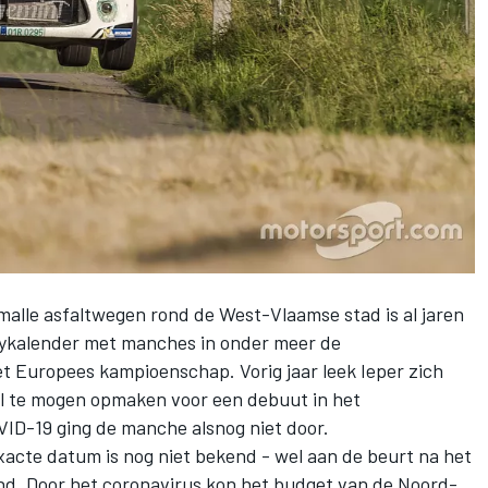
smalle asfaltwegen rond de West-Vlaamse stad is al jaren
lykalender met manches in onder meer de
et Europees kampioenschap. Vorig jaar leek Ieper zich
l te mogen opmaken voor een debuut in het
D-19 ging de manche alsnog niet door.
 exacte datum is nog niet bekend - wel aan de beurt na het
nd. Door het coronavirus kon het budget van de Noord-