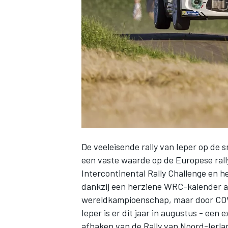
INDYCAR
De veeleisende rally van Ieper op de 
een vaste waarde op de Europese ral
Intercontinental Rally Challenge en h
dankzij een herziene WRC-kalender a
WEC
DTM
wereldkampioenschap, maar door COVI
Ieper is er dit jaar in augustus - een
afhaken van de Rally van Noord-Ierla