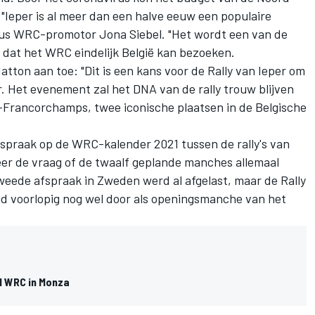
 "Ieper is al meer dan een halve eeuw een populaire
ldus WRC-promotor Jona Siebel. "Het wordt een van de
ij dat het WRC eindelijk België kan bezoeken.
atton aan toe: "Dit is een kans voor de Rally van Ieper om
ar. Het evenement zal het DNA van de rally trouw blijven
a-Francorchamps, twee iconische plaatsen in de Belgische
fspraak op de WRC-kalender 2021 tussen de rally's van
zeer de vraag of de twaalf geplande manches allemaal
eede afspraak in Zweden werd al afgelast, maar de Rally
d voorlopig nog wel door als openingsmanche van het
l WRC in Monza