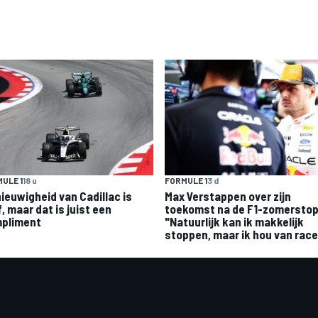
ULE 1
18 u
FORMULE 1
3 d
nieuwigheid van Cadillac is
Max Verstappen over zijn
, maar dat is juist een
toekomst na de F1-zomerstop
pliment
"Natuurlijk kan ik makkelijk
stoppen, maar ik hou van rac