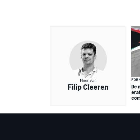
FORM
Meer van
Filip Cleeren
De 
eraf
com