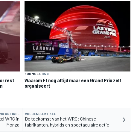
FORMULE 1
14 u
or rest
Waarom F1 nog altijd maar één Grand Prix zelf
en
organiseert
IG ARTIKEL
VOLGEND ARTIKEL
tel WRC in
De toekomst van het WRC: Chinese
Monza
fabrikanten, hybrids en spectaculaire actie