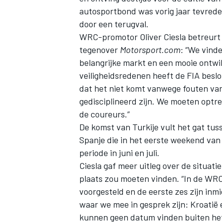
autosportbond was vorig jaar tevrede
door een terugval.
WRC-promotor Oliver Ciesla betreurt 
tegenover
Motorsport.com
: “We vinde
belangrijke markt en een mooie ontw
veiligheidsredenen heeft de FIA beslo
dat het niet komt vanwege fouten van
gedisciplineerd zijn. We moeten optrede
de coureurs.”
De komst van Turkije vult het gat tus
Spanje die in het eerste weekend van
periode in juni en juli.
Ciesla gaf meer uitleg over de situat
plaats zou moeten vinden. “In de W
voorgesteld en de eerste zes zijn i
waar we mee in gesprek zijn: Kroatië 
kunnen geen datum vinden buiten het 