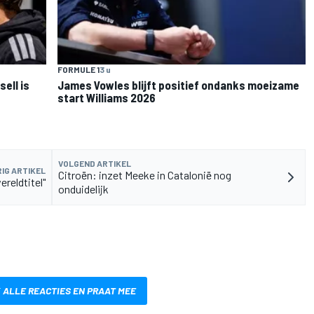
FORMULE 1
3 u
sell is
James Vowles blijft positief ondanks moeizame
start Williams 2026
VOLGEND ARTIKEL
IG ARTIKEL
Citroën: inzet Meeke in Catalonië nog
ereldtitel"
onduidelijk
 ALLE REACTIES EN PRAAT MEE