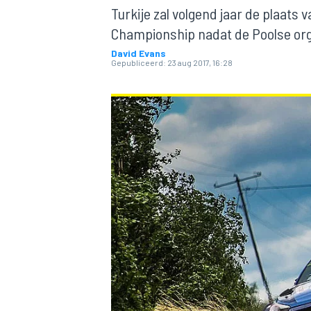
Turkije zal volgend jaar de plaats
Championship nadat de Poolse org
David Evans
Gepubliceerd:
23 aug 2017, 16:28
MOTOGP