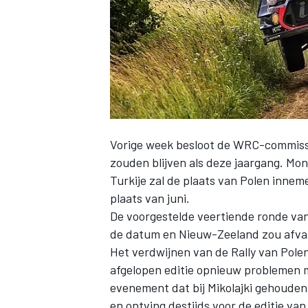
INDYCAR
Vorige week besloot de WRC-commissi
zouden blijven als deze jaargang. Mon
Turkije zal de plaats van Polen innem
plaats van juni.
De voorgestelde veertiende ronde van 
de datum en Nieuw-Zeeland zou afval
Het verdwijnen van de Rally van Polen
WEC
DTM
afgelopen editie opnieuw problemen 
evenement dat bij Mikolajki gehouden
en ontving destijds voor de editie va