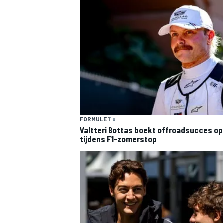
FORMULE 1
1 u
Valtteri Bottas boekt offroadsucces op 
tijdens F1-zomerstop