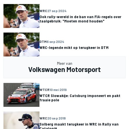
WRC
27 sep 2024
Ook rally-wereld in de ban van FIA-regels over
taalgebruik: "Moeten mond houden"
DTM
6 sep 2024
WRC-legende mikt op terugkeer in DTM
Meer van
Volkswagen Motorsport
WTCR
10 mei 2019
WTCR Slowakije: Catsburg imponeert en pakt
fraaie pole
WRC
20 sep 2018
Solberg maakt terugkeer in WRC in Rally van
Catalonië