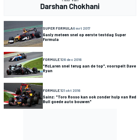
Darshan Chokhani
SUPER FORMULA
6 mrt 2017
Gasly meteen snel op eerste testdag Super
Formula
FORMULE 1
26 dec 2016
"McLaren snel terug aan de top", voorspelt Dave
Ryan
FORMULE 1
21 okt 2016
Sainz: "Toro Rosso kan ook zonder hulp van Red
Bull goede auto bouwen"