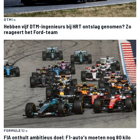
DTM
1 u
Hebben vijf DTM-ingenieurs bij HRT ontslag genomen? Zo
reageert het Ford-team
FORMULE 1
2 u
FIA onthult ambitieus doel: F1-auto's moeten nog 80 kilo