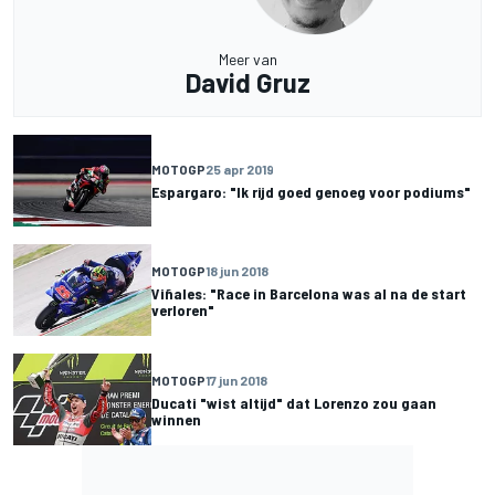
Meer van
David Gruz
MOTOGP
25 apr 2019
Espargaro: "Ik rijd goed genoeg voor podiums"
MOTOGP
18 jun 2018
Viñales: "Race in Barcelona was al na de start
verloren"
MOTOGP
17 jun 2018
Ducati "wist altijd" dat Lorenzo zou gaan
winnen