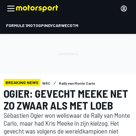
FORMULE 1
MOTOGP
INDYCAR
WEC
DTM
BREAKING NEWS
WRC
Rally van Monte Carlo
OGIER: GEVECHT MEEKE NET
ZO ZWAAR ALS MET LOEB
Sébastien Ogier won weliswaar de Rally van Monte
Carlo, maar had Kris Meeke in zijn kielzog. Het
gevecht was volgens de wereldkampioen niet