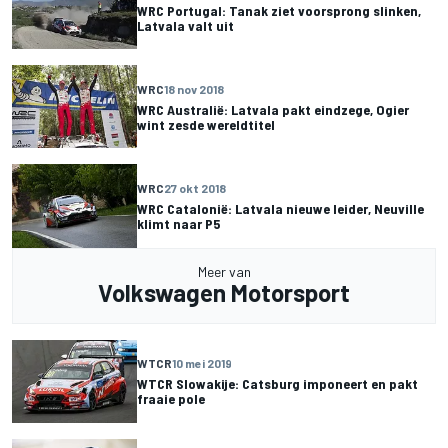
WRC Portugal: Tanak ziet voorsprong slinken,
Latvala valt uit
WRC
18 nov 2018
WRC Australië: Latvala pakt eindzege, Ogier
wint zesde wereldtitel
WRC
27 okt 2018
WRC Catalonië: Latvala nieuwe leider, Neuville
klimt naar P5
Meer van
Volkswagen Motorsport
WTCR
10 mei 2019
WTCR Slowakije: Catsburg imponeert en pakt
fraaie pole