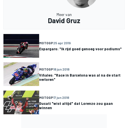
Meer van
David Gruz
MOTOGP
25 apr 2019
Espargaro: "Ik rijd goed genoeg voor podiums"
MOTOGP
18 jun 2018
Viñales: "Race in Barcelona was al na de start
verloren"
MOTOGP
17 jun 2018
Ducati "wist altijd" dat Lorenzo zou gaan
winnen