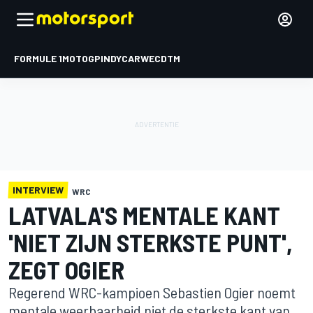
FORMULE 1
MOTOGP
INDYCAR
WEC
DTM
INTERVIEW
WRC
LATVALA'S MENTALE KANT
'NIET ZIJN STERKSTE PUNT',
ZEGT OGIER
Regerend WRC-kampioen Sebastien Ogier noemt
mentale weerbaarheid niet de sterkste kant van