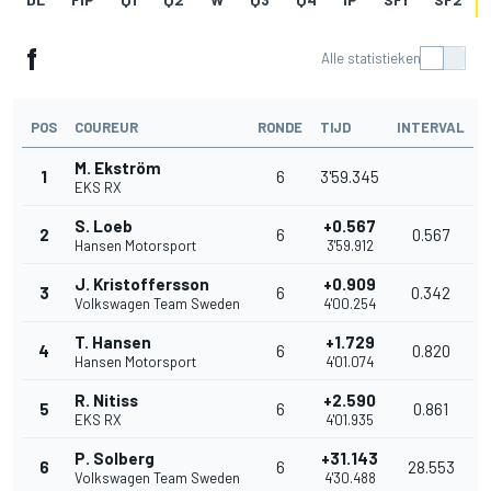
f
Alle statistieken
POS
COUREUR
RONDE
TIJD
INTERVAL
M. Ekström
1
6
3'59.345
EKS RX
S. Loeb
+0.567
2
6
0.567
Hansen Motorsport
3'59.912
J. Kristoffersson
+0.909
3
6
0.342
Volkswagen Team Sweden
4'00.254
T. Hansen
+1.729
4
6
0.820
Hansen Motorsport
4'01.074
R. Nitiss
+2.590
5
6
0.861
EKS RX
4'01.935
P. Solberg
+31.143
6
6
28.553
Volkswagen Team Sweden
4'30.488