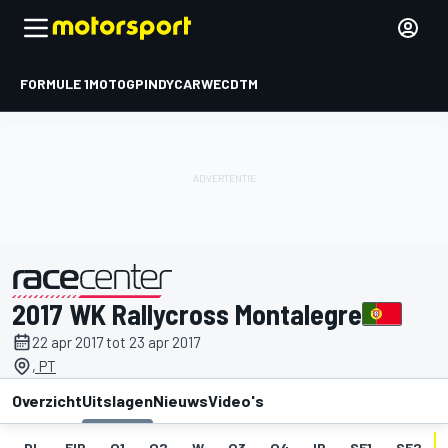
FORMULE 1
MOTOGP
INDYCAR
WEC
DTM
2017 WK Rallycross Montalegre
gepresenteerd door
22 apr 2017 tot 23 apr 2017
, PT
Overzicht
Uitslagen
Nieuws
Video's
DL
FIP
Q1
Q2
W
Q3
Q4
IP
SF1
SF2