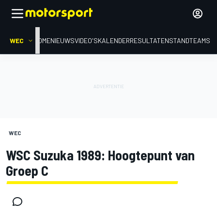
WEC
HOME
NIEUWS
VIDEO'S
KALENDER
RESULTATEN
STAND
TEAMS
WEC
WSC Suzuka 1989: Hoogtepunt van
Groep C