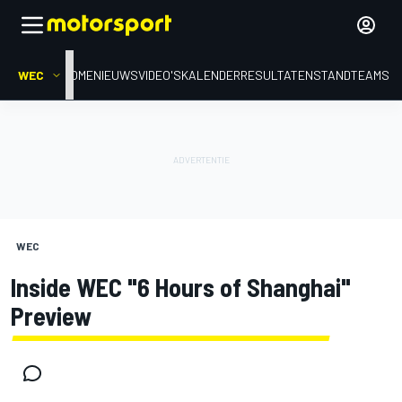
WEC
HOME
NIEUWS
VIDEO'S
KALENDER
RESULTATEN
STAND
TEAMS
WEC
Inside WEC "6 Hours of Shanghai"
Preview