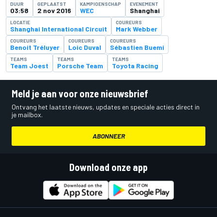
DUUR
GEPLAATST
KAMPIOENSCHAP
EVENEMENT
03:58
2 nov 2016
WEC
Shanghai
LOCATIE
COUREURS
Shanghai International Circuit
Mark Webber
COUREURS
COUREURS
COUREURS
Benoit Tréluyer
Loic Duval
Sébastien Buemi
TEAMS
TEAMS
TEAMS
Team Joest
Porsche Team
Toyota Racing
Meld je aan voor onze nieuwsbrief
Ontvang het laatste nieuws, updates en speciale acties direct in
je mailbox.
ABONNEER
Download onze app