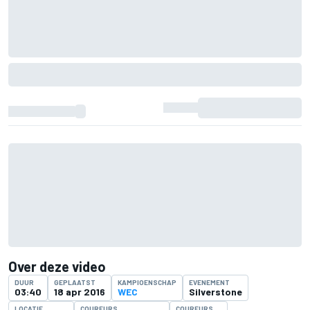
Over deze video
DUUR
GEPLAATST
KAMPIOENSCHAP
EVENEMENT
03:40
18 apr 2016
WEC
Silverstone
LOCATIE
COUREURS
COUREURS