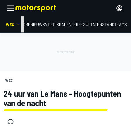
WEC
HOME
NIEUWS
VIDEO'S
KALENDER
RESULTATEN
STAND
TEAMS
WEC
24 uur van Le Mans - Hoogtepunten
van de nacht