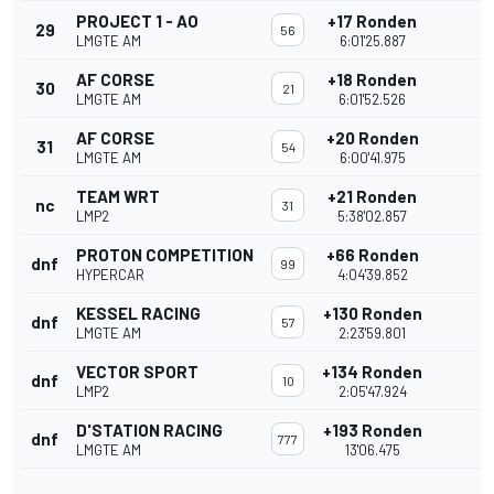
PROJECT 1 - AO
+17 Ronden
29
56
LMGTE AM
6:01'25.887
AF CORSE
+18 Ronden
30
21
LMGTE AM
6:01'52.526
AF CORSE
+20 Ronden
31
54
LMGTE AM
6:00'41.975
TEAM WRT
+21 Ronden
nc
31
LMP2
5:38'02.857
PROTON COMPETITION
+66 Ronden
dnf
99
HYPERCAR
4:04'39.852
KESSEL RACING
+130 Ronden
dnf
57
LMGTE AM
2:23'59.801
VECTOR SPORT
+134 Ronden
dnf
10
LMP2
2:05'47.924
D'STATION RACING
+193 Ronden
dnf
777
LMGTE AM
13'06.475