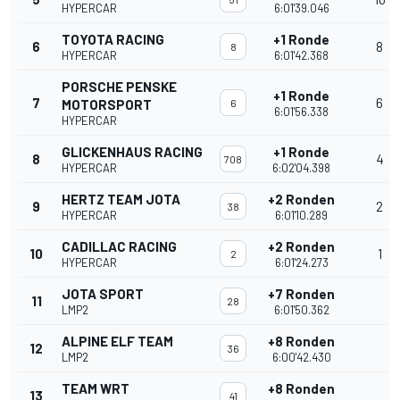
HYPERCAR
6:01'39.046
TOYOTA RACING
+1 Ronde
6
8
8
HYPERCAR
6:01'42.368
PORSCHE PENSKE
+1 Ronde
7
6
MOTORSPORT
6
6:01'56.338
HYPERCAR
GLICKENHAUS RACING
+1 Ronde
8
4
708
HYPERCAR
6:02'04.398
HERTZ TEAM JOTA
+2 Ronden
9
2
38
HYPERCAR
6:01'10.289
CADILLAC RACING
+2 Ronden
10
1
2
HYPERCAR
6:01'24.273
JOTA SPORT
+7 Ronden
11
28
LMP2
6:01'50.362
ALPINE ELF TEAM
+8 Ronden
12
36
LMP2
6:00'42.430
TEAM WRT
+8 Ronden
13
41