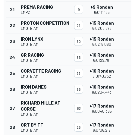
PREMA RACING
+9 Ronden
21
9
LMP2
6:01'11.165
PROTON COMPETITION
+15 Ronden
22
77
LMGTE AM
6:02'06.876
IRON LYNX
+15 Ronden
23
60
LMGTE AM
6:02'18.060
GR RACING
+16 Ronden
24
86
LMGTE AM
6:01'29.781
CORVETTE RACING
+16 Ronden
25
33
LMGTE AM
6:01'40.732
IRON DAMES
+16 Ronden
26
85
LMGTE AM
6:02'04.443
RICHARD MILLE AF
+17 Ronden
27
CORSE
83
6:00'40.365
LMGTE AM
ORT BY TF
+17 Ronden
28
25
LMGTE AM
6:01'06.219