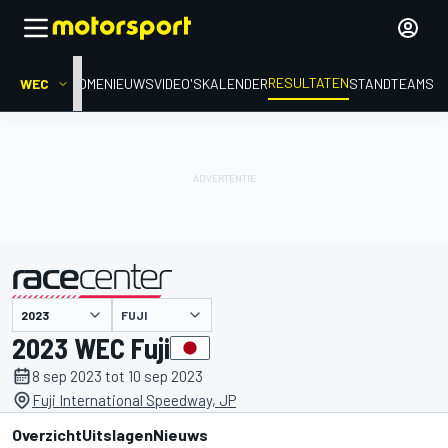
RESULTATEN
WEC
HOME
NIEUWS
VIDEO'S
KALENDER
STAND
TEAMS
FUJI
gepresenteerd door
2023 WEC Fuji
8 sep 2023 tot 10 sep 2023
Fuji International Speedway, JP
Overzicht
Uitslagen
Nieuws