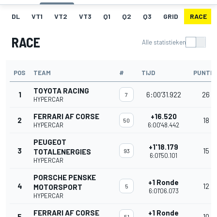
DL
VT1
VT2
VT3
Q1
Q2
Q3
GRID
RACE
RACE
Alle statistieken
POS
TEAM
#
TIJD
PUNTE
TOYOTA RACING
1
6:00'31.922
26
7
HYPERCAR
FERRARI AF CORSE
+16.520
2
18
50
HYPERCAR
6:00'48.442
PEUGEOT
+1'18.179
3
15
TOTALENERGIES
93
6:01'50.101
HYPERCAR
PORSCHE PENSKE
+1 Ronde
4
12
MOTORSPORT
5
6:01'06.073
HYPERCAR
FERRARI AF CORSE
+1 Ronde
5
10
51