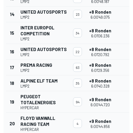
LMP2
6:00'48.187
UNITED AUTOSPORTS
+8 Ronden
14
23
LMP2
6:00'49.075
INTER EUROPOL
+8 Ronden
15
COMPETITION
34
6:01'06.236
LMP2
UNITED AUTOSPORTS
+8 Ronden
16
22
LMP2
6:01'20.792
PREMA RACING
+8 Ronden
17
63
LMP2
6:01'29.356
ALPINE ELF TEAM
+8 Ronden
18
35
LMP2
6:01'40.328
PEUGEOT
+9 Ronden
19
TOTALENERGIES
94
6:00'44.720
HYPERCAR
FLOYD VANWALL
+9 Ronden
20
RACING TEAM
4
6:00'44.856
HYPERCAR