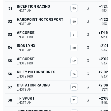
INCEPTION RACING
+1'21.
31
3
59
LMGTE AM
4'52.4
HARDPOINT MOTORSPORT
+1'22.
32
3
99
LMGTE AM
4'53.6
AF CORSE
+1'49.
33
3
51
LMGTE PRO
5'20.8
IRON LYNX
+2'01.
34
3
80
LMGTE AM
5'33.0
AF CORSE
+2'02.
35
3
52
LMGTE PRO
5'33.4
RILEY MOTORSPORTS
+2'02.
36
3
74
LMGTE PRO
5'33.7
D'STATION RACING
+2'06.
37
3
777
LMGTE AM
5'37.9
TF SPORT
+2'08.
38
3
33
LMGTE AM
5'40.0