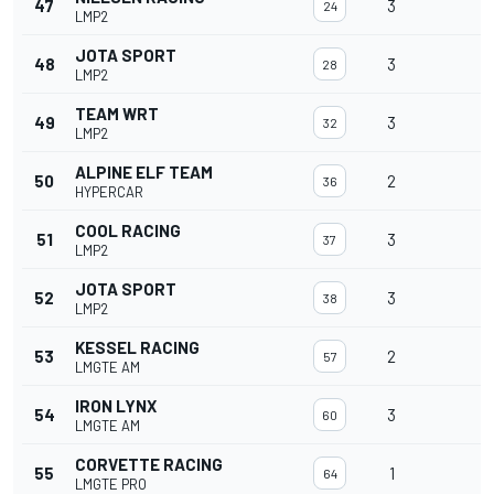
47
3
24
LMP2
JOTA SPORT
48
3
28
LMP2
TEAM WRT
49
3
32
LMP2
ALPINE ELF TEAM
50
2
36
HYPERCAR
COOL RACING
51
3
37
LMP2
JOTA SPORT
52
3
38
LMP2
KESSEL RACING
53
2
57
LMGTE AM
IRON LYNX
54
3
60
LMGTE AM
CORVETTE RACING
55
1
64
LMGTE PRO