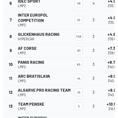
IDEC SPORT
+4.01
6
4
48
LMP2
3'35.2
INTER EUROPOL
+4.09
7
3
COMPETITION
34
3'35.3
LMP2
GLICKENHAUS RACING
+4.8
8
3
708
HYPERCAR
3'36.0
AF CORSE
+7.35
9
3
83
LMP2
3'38.5
PANIS RACING
+8.77
10
3
65
LMP2
3'40.0
ARC BRATISLAVA
+9.09
11
3
44
LMP2
3'40.3
ALGARVE PRO RACING TEAM
+9.29
12
3
45
LMP2
3'40.5
TEAM PENSKE
+10.5
13
3
5
LMP2
3'41.8