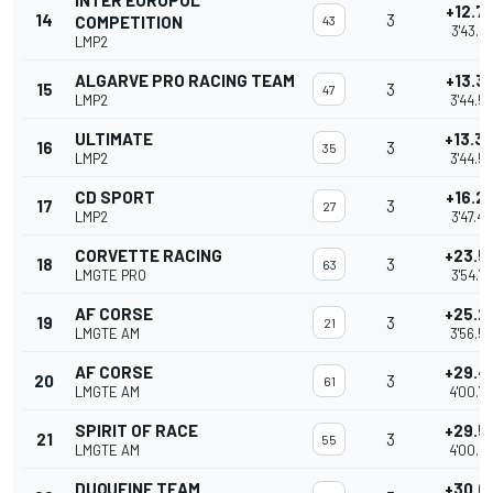
INTER EUROPOL
+12.7
14
3
COMPETITION
43
3'43.9
LMP2
ALGARVE PRO RACING TEAM
+13.3
15
3
47
LMP2
3'44.5
ULTIMATE
+13.3
16
3
35
LMP2
3'44.5
CD SPORT
+16.2
17
3
27
LMP2
3'47.4
CORVETTE RACING
+23.5
18
3
63
LMGTE PRO
3'54.7
AF CORSE
+25.2
19
3
21
LMGTE AM
3'56.5
AF CORSE
+29.4
20
3
61
LMGTE AM
4'00.7
SPIRIT OF RACE
+29.5
21
3
55
LMGTE AM
4'00.8
DUQUEINE TEAM
+30.0