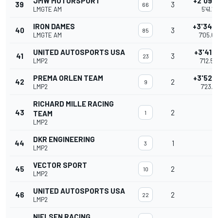
JMW MOTORSPORT
+2'09.
39
3
66
LMGTE AM
5'41.11
IRON DAMES
+3'34.
40
3
85
LMGTE AM
7'05.6
UNITED AUTOSPORTS USA
+3'41.
41
3
23
LMP2
7'12.56
PREMA ORLEN TEAM
+3'52.
42
2
9
LMP2
7'23.81
RICHARD MILLE RACING
43
2
TEAM
1
LMP2
DKR ENGINEERING
44
1
3
LMP2
VECTOR SPORT
45
2
10
LMP2
UNITED AUTOSPORTS USA
46
2
22
LMP2
NIELSEN RACING