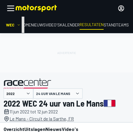
RESULTATEN
WEC
HOME
NIEUWS
VIDEO'S
KALENDER
STAND
TEAMS
24 UUR VAN LE MANS
gepresenteerd door
2022 WEC 24 uur van Le Mans
11 jun 2022 tot 12 jun 2022
Le Mans - Circuit de la Sarthe, FR
Overzicht
Uitslagen
Nieuws
Video's