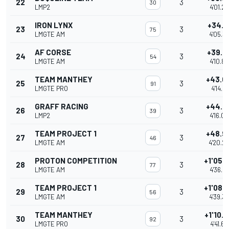
22
3
30
LMP2
4'01.2
IRON LYNX
+34.1
23
3
75
LMGTE AM
4'05.3
AF CORSE
+39.6
24
3
54
LMGTE AM
4'10.8
TEAM MANTHEY
+43.0
25
3
91
LMGTE PRO
4'14.27
GRAFF RACING
+44.8
26
3
39
LMP2
4'16.0
TEAM PROJECT 1
+48.9
27
3
46
LMGTE AM
4'20.2
PROTON COMPETITION
+1'05.
28
3
77
LMGTE AM
4'36.4
TEAM PROJECT 1
+1'08.
29
3
56
LMGTE AM
4'39.3
TEAM MANTHEY
+1'10.
30
3
92
LMGTE PRO
4'41.66