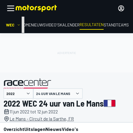
RESULTATEN
WEC
HOME
NIEUWS
VIDEO'S
KALENDER
STAND
TEAMS
24 UUR VAN LE MANS
gepresenteerd door
2022 WEC 24 uur van Le Mans
11 jun 2022 tot 12 jun 2022
Le Mans - Circuit de la Sarthe, FR
Overzicht
Uitslagen
Nieuws
Video's