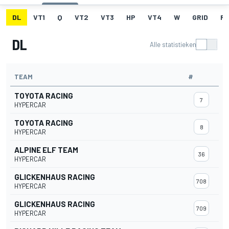
DL
VT1
Q
VT2
VT3
HP
VT4
W
GRID
R
DL
Alle statistieken
TEAM
#
TOYOTA RACING
7
HYPERCAR
TOYOTA RACING
8
HYPERCAR
ALPINE ELF TEAM
36
HYPERCAR
GLICKENHAUS RACING
708
HYPERCAR
GLICKENHAUS RACING
709
HYPERCAR