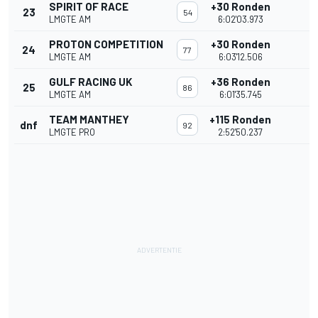
SPIRIT OF RACE
+30 Ronden
23
54
LMGTE AM
6:02'03.973
PROTON COMPETITION
+30 Ronden
24
77
LMGTE AM
6:03'12.506
GULF RACING UK
+36 Ronden
25
86
LMGTE AM
6:01'35.745
TEAM MANTHEY
+115 Ronden
dnf
92
LMGTE PRO
2:52'50.237