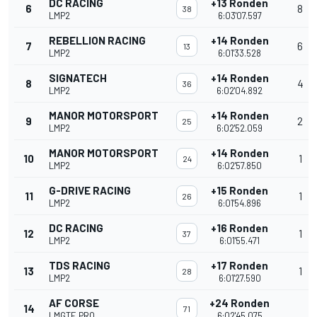
DC RACING
+13 Ronden
6
8
38
LMP2
6:03'07.597
REBELLION RACING
+14 Ronden
7
6
13
LMP2
6:01'33.528
SIGNATECH
+14 Ronden
8
4
36
LMP2
6:02'04.892
MANOR MOTORSPORT
+14 Ronden
9
2
25
LMP2
6:02'52.059
MANOR MOTORSPORT
+14 Ronden
10
1
24
LMP2
6:02'57.850
G-DRIVE RACING
+15 Ronden
11
1
26
LMP2
6:01'54.896
DC RACING
+16 Ronden
12
1
37
LMP2
6:01'55.471
TDS RACING
+17 Ronden
13
1
28
LMP2
6:01'27.590
AF CORSE
+24 Ronden
14
71
LMGTE PRO
6:02'45.075