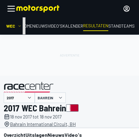
RESULTATEN
WEC
HOME
NIEUWS
VIDEO'S
KALENDER
STAND
TEAMS
BAHREIN
gepresenteerd door
2017 WEC Bahrein
18 nov 2017 tot 18 nov 2017
Bahrain International Circuit, BH
Overzicht
Uitslagen
Nieuws
Video's