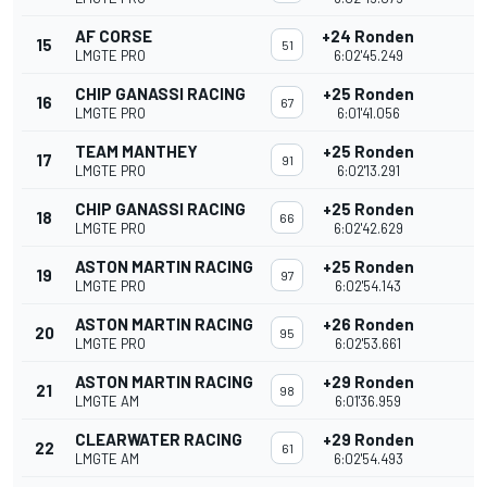
AF CORSE
+24 Ronden
15
51
LMGTE PRO
6:02'45.249
CHIP GANASSI RACING
+25 Ronden
16
67
LMGTE PRO
6:01'41.056
TEAM MANTHEY
+25 Ronden
17
91
LMGTE PRO
6:02'13.291
CHIP GANASSI RACING
+25 Ronden
18
66
LMGTE PRO
6:02'42.629
ASTON MARTIN RACING
+25 Ronden
19
97
LMGTE PRO
6:02'54.143
ASTON MARTIN RACING
+26 Ronden
20
95
LMGTE PRO
6:02'53.661
ASTON MARTIN RACING
+29 Ronden
21
98
LMGTE AM
6:01'36.959
CLEARWATER RACING
+29 Ronden
22
61
LMGTE AM
6:02'54.493