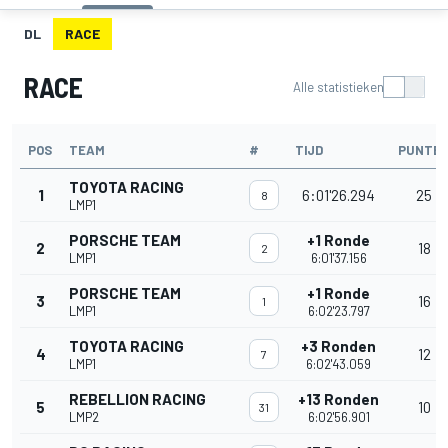
DL
RACE
RACE
Alle statistieken
POS
TEAM
#
TIJD
PUNTE
TOYOTA RACING
1
6:01'26.294
25
8
LMP1
PORSCHE TEAM
+1 Ronde
2
18
2
LMP1
6:01'37.156
PORSCHE TEAM
+1 Ronde
3
16
1
LMP1
6:02'23.797
TOYOTA RACING
+3 Ronden
4
12
7
LMP1
6:02'43.059
REBELLION RACING
+13 Ronden
5
10
31
LMP2
6:02'56.901