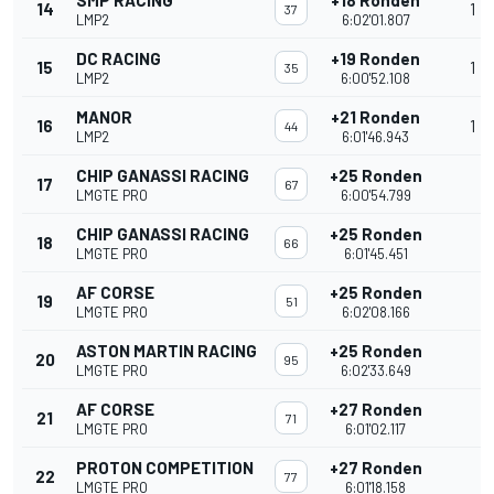
SMP RACING
+18 Ronden
14
1
37
LMP2
6:02'01.807
DC RACING
+19 Ronden
15
1
35
LMP2
6:00'52.108
MANOR
+21 Ronden
16
1
44
LMP2
6:01'46.943
CHIP GANASSI RACING
+25 Ronden
17
67
LMGTE PRO
6:00'54.799
CHIP GANASSI RACING
+25 Ronden
18
66
LMGTE PRO
6:01'45.451
AF CORSE
+25 Ronden
19
51
LMGTE PRO
6:02'08.166
ASTON MARTIN RACING
+25 Ronden
20
95
LMGTE PRO
6:02'33.649
AF CORSE
+27 Ronden
21
71
LMGTE PRO
6:01'02.117
PROTON COMPETITION
+27 Ronden
22
77
LMGTE PRO
6:01'18.158