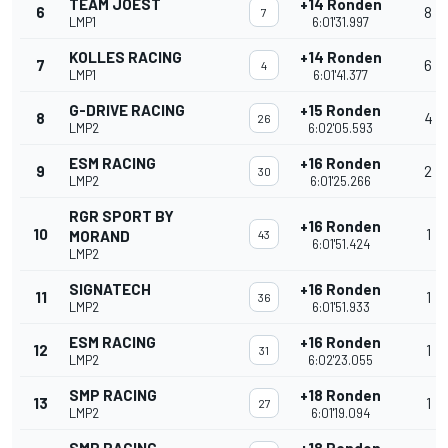
TEAM JOEST
+14 Ronden
6
8
7
LMP1
6:01'31.997
KOLLES RACING
+14 Ronden
7
6
4
LMP1
6:01'41.377
G-DRIVE RACING
+15 Ronden
8
4
26
LMP2
6:02'05.593
ESM RACING
+16 Ronden
9
2
30
LMP2
6:01'25.266
RGR SPORT BY
+16 Ronden
10
1
MORAND
43
6:01'51.424
LMP2
SIGNATECH
+16 Ronden
11
1
36
LMP2
6:01'51.933
ESM RACING
+16 Ronden
12
1
31
LMP2
6:02'23.055
SMP RACING
+18 Ronden
13
1
27
LMP2
6:01'19.094