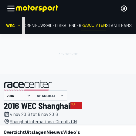
RESULTATEN
WEC
HOME
NIEUWS
VIDEO'S
KALENDER
STAND
TEAMS
SHANGHAI
gepresenteerd door
2016 WEC Shanghai
4 nov 2016 tot 6 nov 2016
Shanghai International Circuit, CN
Overzicht
Uitslagen
Nieuws
Video's