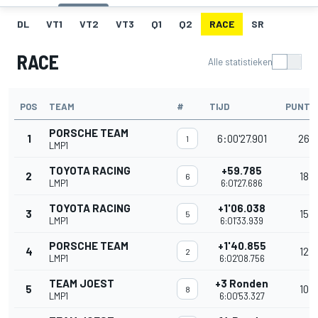
DL
VT1
VT2
VT3
Q1
Q2
RACE
SR
RACE
Alle statistieken
POS
TEAM
#
TIJD
PUNTE
PORSCHE TEAM
1
6:00'27.901
26
1
LMP1
TOYOTA RACING
+59.785
2
18
6
LMP1
6:01'27.686
TOYOTA RACING
+1'06.038
3
15
5
LMP1
6:01'33.939
PORSCHE TEAM
+1'40.855
4
12
2
LMP1
6:02'08.756
TEAM JOEST
+3 Ronden
5
10
8
LMP1
6:00'53.327