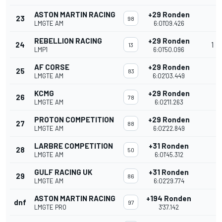
ASTON MARTIN RACING
+29 Ronden
23
98
LMGTE AM
6:01'09.426
REBELLION RACING
+29 Ronden
24
1
13
LMP1
6:01'50.096
AF CORSE
+29 Ronden
25
83
LMGTE AM
6:02'03.449
KCMG
+29 Ronden
26
78
LMGTE AM
6:02'11.263
PROTON COMPETITION
+29 Ronden
27
88
LMGTE AM
6:02'22.849
LARBRE COMPETITION
+31 Ronden
28
50
LMGTE AM
6:01'45.312
GULF RACING UK
+31 Ronden
29
86
LMGTE AM
6:02'29.774
ASTON MARTIN RACING
+194 Ronden
dnf
97
LMGTE PRO
3'37.142