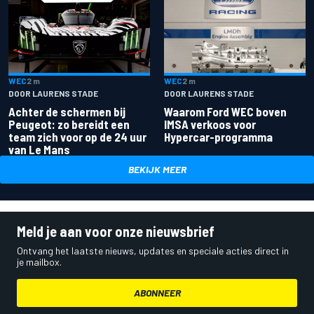
WEC
2 m
WEC
2 m
DOOR LAURENS STADE
DOOR LAURENS STADE
Achter de schermen bij
Waarom Ford WEC boven
Peugeot: zo bereidt een
IMSA verkoos voor
team zich voor op de 24 uur
Hypercar-programma
van Le Mans
BEKIJK MEER
Meld je aan voor onze nieuwsbrief
Ontvang het laatste nieuws, updates en speciale acties direct in
je mailbox.
ABONNEER