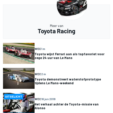
Meer van
Toyota Racing
WEC
1 m
Toyota wijst Ferrari aan als topfavoriet voor
zege 24 uur van Le Mans
WEC
2 m
Toyota demonstreert waterstofprototype
tijdens Le Mans-weekend
UITGELICHT
WEC
16 jun 2018
Het verhaal achter de Toyota-missie van
Alonso