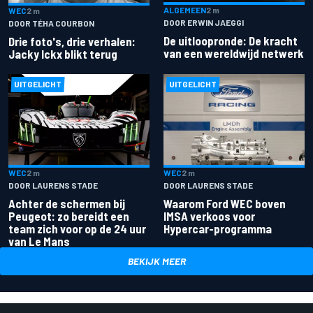
ALGEMEEN
2 m
WEC
2 m
DOOR ERWIN JAEGGI
DOOR TÉHA COURBON
De uitloopronde: De kracht
Drie foto's, drie verhalen:
van een wereldwijd netwerk
Jacky Ickx blikt terug
UITGELICHT
UITGELICHT
WEC
2 m
WEC
2 m
DOOR LAURENS STADE
DOOR LAURENS STADE
Achter de schermen bij
Waarom Ford WEC boven
Peugeot: zo bereidt een
IMSA verkoos voor
team zich voor op de 24 uur
Hypercar-programma
van Le Mans
BEKIJK MEER