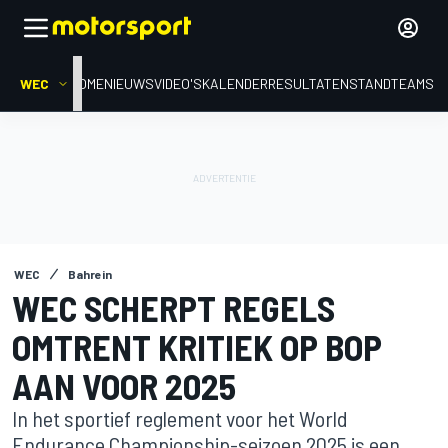
WEC
HOME
NIEUWS
VIDEO'S
KALENDER
RESULTATEN
STAND
TEAMS
WEC
Bahrein
WEC SCHERPT REGELS
OMTRENT KRITIEK OP BOP
AAN VOOR 2025
In het sportief reglement voor het World
Endurance Championship-seizoen 2025 is een