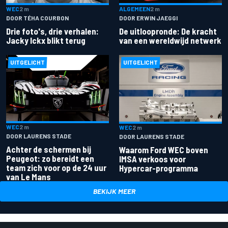
ALGEMEEN
2 m
WEC
2 m
DOOR ERWIN JAEGGI
DOOR TÉHA COURBON
De uitloopronde: De kracht
Drie foto's, drie verhalen:
van een wereldwijd netwerk
Jacky Ickx blikt terug
UITGELICHT
UITGELICHT
WEC
2 m
WEC
2 m
DOOR LAURENS STADE
DOOR LAURENS STADE
Achter de schermen bij
Waarom Ford WEC boven
Peugeot: zo bereidt een
IMSA verkoos voor
team zich voor op de 24 uur
Hypercar-programma
van Le Mans
BEKIJK MEER