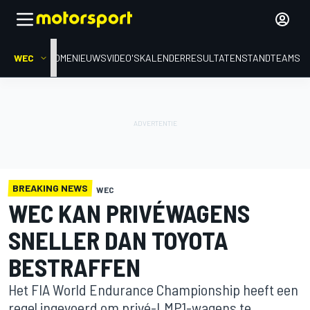
WEC
HOME
NIEUWS
VIDEO'S
KALENDER
RESULTATEN
STAND
TEAMS
BREAKING NEWS
WEC
WEC KAN PRIVÉWAGENS
SNELLER DAN TOYOTA
BESTRAFFEN
Het FIA World Endurance Championship heeft een
regel ingevoerd om privé-LMP1-wagens te