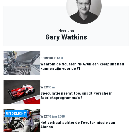
Meer van
Gary Watkins
FORMULE 1
3 d
Waarom de McLaren MP4/8B een keerpunt had
kunnen zijn voor de F1
WEC
10 m
Speculatie neemt toe: snijdt Porsche in
fabrieksprogramma’s?
UITGELICHT
WEC
16 jun 2018
Het verhaal achter de Toyota-missie van
Alonso