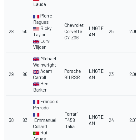
Lauda
Pierre
Ragues
Chevrolet
Ricky
LMGTE
28
50
Corvette
25
2.06.
Taylor
AM
C7-Z06
Lars
Viljoen
Michael
Wainwright
Adam
Porsche
LMGTE
29
86
23
2.06.
Carroll
911 RSR
AM
Ben
Barker
François
Perrodo
Ferrari
LMGTE
30
83
Emmanuel
F458
24
2.07.
AM
Collard
Italia
Rui
Aguas