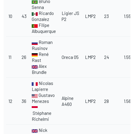
Bruno
Senna
Ricardo
Ligier JS
10
43
LMP2
23
1.55.
Gonzalez
P2
Filipe
Albuquerque
Roman
Rusinov
René
11
26
Oreca 05
LMP2
24
1.55.
Rast
Alex
Brundle
Nicolas
Lapierre
Gustavo
Alpine
12
36
Menezes
LMP2
28
1.56.
A460
Stéphane
Richelmi
Nick