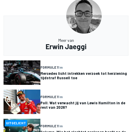
Meer van
Erwin Jaeggi
FORMULE 1
1 m
Mercedes licht intrekken verzoek tot herziening
tijdstraf Russell toe
FORMULE 1
1 m
Poll: Wat verwacht jij van Lewis Hamilton in de
rest van 2026?
UITGELICHT
FORMULE 1
1 m
Column: Wie het slechtst geslapen heeft na de