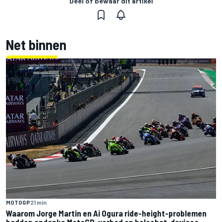
Deel of bewaar dit artikel
Net binnen
MOTOGP
21 min
Waarom Jorge Martin en Ai Ogura ride-height-problemen
hadden ondanks MotoGP-verbod op holeshot-devices