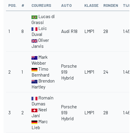
POS.
#
COUREURS
AUTO
KLASSE
RONDEN
TIJD
Lucas di
Grassi
Loic
1
8
Audi R18
LMP1
28
1.45.
Duval
Oliver
Jarvis
Mark
Webber
Porsche
Timo
2
1
919
LMP1
24
1.46.
Bernhard
Hybrid
Brendon
Hartley
Romain
Dumas
Porsche
Neel
3
2
919
LMP1
28
1.46.
Jani
Hybrid
Marc
Lieb