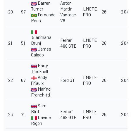
Darren
Aston
Turner
Martin
LMGTE
20
97
26
2.04.
Fernando
Vantage
PRO
Rees
V8
Gianmaria
Ferrari
LMGTE
21
51
Bruni
26
2.04.
488 GTE
PRO
James
Calado
Harry
Tincknell
Andy
LMGTE
22
67
Ford GT
26
2.04
Priaulx
PRO
Marino
Franchitti
Sam
Bird
Ferrari
LMGTE
23
71
25
2.04.
Davide
488 GTE
PRO
Rigon