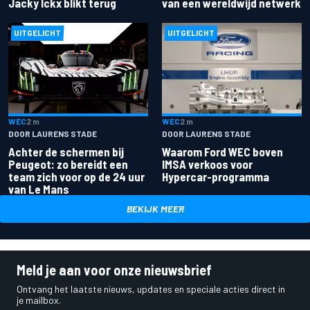
van een wereldwijd netwerk
Jacky Ickx blikt terug
UITGELICHT
UITGELICHT
WEC
2 m
WEC
2 m
DOOR LAURENS STADE
DOOR LAURENS STADE
Achter de schermen bij
Waarom Ford WEC boven
Peugeot: zo bereidt een
IMSA verkoos voor
team zich voor op de 24 uur
Hypercar-programma
van Le Mans
BEKIJK MEER
Meld je aan voor onze nieuwsbrief
Ontvang het laatste nieuws, updates en speciale acties direct in
je mailbox.