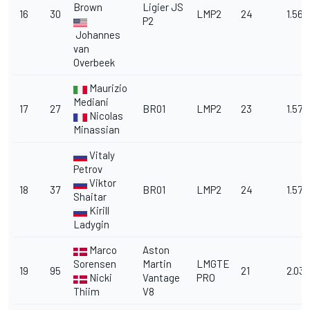
Brown
Ligier JS
16
30
LMP2
24
1.56.
P2
Johannes
van
Overbeek
Maurizio
Mediani
17
27
BR01
LMP2
23
1.57.
Nicolas
Minassian
Vitaly
Petrov
Viktor
18
37
BR01
LMP2
24
1.57.
Shaitar
Kirill
Ladygin
Marco
Aston
Sorensen
Martin
LMGTE
19
95
21
2.03.
Nicki
Vantage
PRO
Thiim
V8