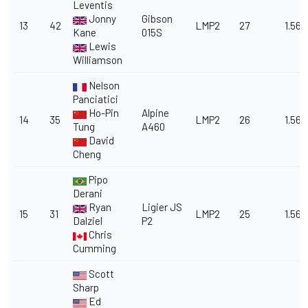
Leventis
Jonny
Gibson
13
42
LMP2
27
1.56.
Kane
015S
Lewis
Williamson
Nelson
Panciatici
Ho-Pin
Alpine
14
35
LMP2
26
1.56.
Tung
A460
David
Cheng
Pipo
Derani
Ryan
Ligier JS
15
31
LMP2
25
1.56.
Dalziel
P2
Chris
Cumming
Scott
Sharp
Ed