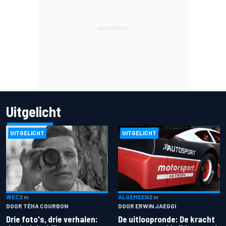
Uitgelicht
UITGELICHT
UITGELICHT
ALGEMEEN
2 m
WEC
2 m
DOOR ERWIN JAEGGI
DOOR TÉHA COURBON
De uitloopronde: De kracht
Drie foto's, drie verhalen: