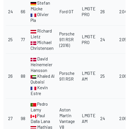
Stefan
Mücke
LMGTE
24
66
Ford GT
26
2.04.
Olivier
PRO
Pla
Richard
Porsche
Lietz
LMGTE
25
77
911 RSR
24
2.05.
Michael
PRO
(2016)
Christensen
David
Heinemeier
Hansson
Porsche
LMGTE
26
88
Khaled Al
25
2.06.
911 RSR
AM
Qubaisi
Kevin
Estre
Pedro
Lamy
Aston
Paul
Martin
LMGTE
27
98
24
2.06.
Dalla Lana
Vantage
AM
Mathias
V8