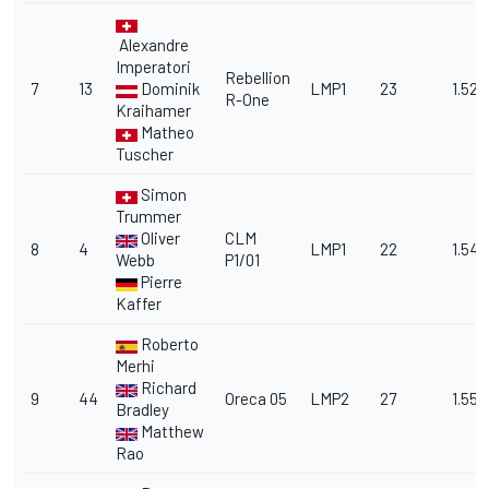
Alexandre
Imperatori
Rebellion
7
13
Dominik
LMP1
23
1.52.
R-One
Kraihamer
Matheo
Tuscher
Simon
Trummer
Oliver
CLM
8
4
LMP1
22
1.54.
Webb
P1/01
Pierre
Kaffer
Roberto
Merhi
Richard
9
44
Oreca 05
LMP2
27
1.55.
Bradley
Matthew
Rao