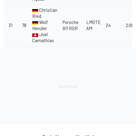
Christian
Ried
Wolf
Porsche
LMGTE
31
78
24
2.08.
Henzler
911 RSR
AM
Joel
Camathias