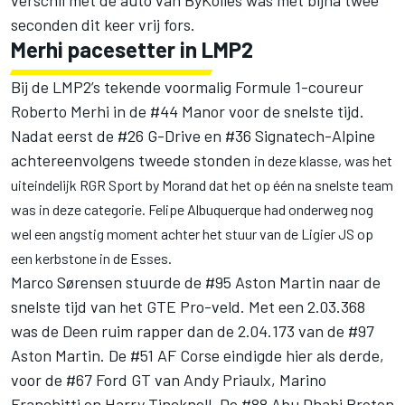
verschil met de auto van ByKolles was met bijna twee
seconden dit keer vrij fors.
Merhi pacesetter in LMP2
Bij de LMP2’s tekende voormalig Formule 1-coureur
Roberto Merhi in de #44 Manor voor de snelste tijd.
Nadat eerst de #26 G-Drive en #36 Signatech-Alpine
achtereenvolgens tweede stonden
in deze klasse, was het
uiteindelijk RGR Sport by Morand dat het op één na snelste team
was in deze categorie. Felipe Albuquerque had onderweg nog
wel een angstig moment achter het stuur van de Ligier JS op
een kerbstone in de Esses.
Marco Sørensen stuurde de #95 Aston Martin naar de
snelste tijd van het GTE Pro-veld. Met een 2.03.368
was de Deen ruim rapper dan de 2.04.173 van de #97
Aston Martin. De #51 AF Corse eindigde hier als derde,
voor de #67 Ford GT van Andy Priaulx, Marino
Franchitti en Harry Tincknell. De #88 Abu Dhabi Proton