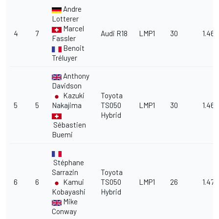
Andre
Lotterer
Marcel
4
7
Audi R18
LMP1
30
1.46.
Fassler
Benoit
Tréluyer
Anthony
Davidson
Kazuki
Toyota
5
5
Nakajima
TS050
LMP1
30
1.46.
Hybrid
Sébastien
Buemi
Stéphane
Sarrazin
Toyota
6
6
Kamui
TS050
LMP1
26
1.47.
Kobayashi
Hybrid
Mike
Conway