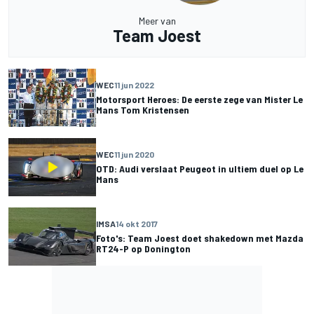
Meer van
Team Joest
WEC
11 jun 2022
Motorsport Heroes: De eerste zege van Mister Le
Mans Tom Kristensen
WEC
11 jun 2020
OTD: Audi verslaat Peugeot in ultiem duel op Le
Mans
IMSA
14 okt 2017
Foto's: Team Joest doet shakedown met Mazda
RT24-P op Donington