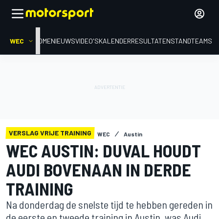
WEC
HOME
NIEUWS
VIDEO'S
KALENDER
RESULTATEN
STAND
TEAMS
VERSLAG VRIJE TRAINING
WEC
Austin
WEC AUSTIN: DUVAL HOUDT
AUDI BOVENAAN IN DERDE
TRAINING
Na donderdag de snelste tijd te hebben gereden in
de eerste en tweede training in Austin, was Audi