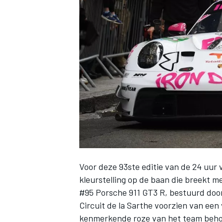
INDYCAR
Voor deze 93ste editie van de 24 uur
kleurstelling op de baan die breekt met
WEC
DTM
#95 Porsche 911 GT3 R, bestuurd door 
Circuit de la Sarthe voorzien van een 
kenmerkende roze van het team behoud