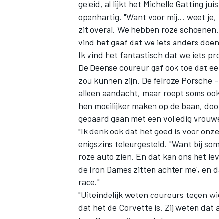
geleid, al lijkt het Michelle Gatting jui
openhartig. "Want voor mij… weet je,
zit overal. We hebben roze schoenen… 
vind het gaaf dat we iets anders doen.
Ik vind het fantastisch dat we iets pr
De Deense coureur gaf ook toe dat een
zou kunnen zijn. De felroze Porsche –
alleen aandacht, maar roept soms ook
hen moeilijker maken op de baan, door
gepaard gaan met een volledig vrouwe
"Ik denk ook dat het goed is voor onze
enigszins teleurgesteld. "Want bij so
roze auto zien. En dat kan ons het lev
de Iron Dames zitten achter me', en 
race."
"Uiteindelijk weten coureurs tegen wie
dat het de Corvette is. Zij weten dat 