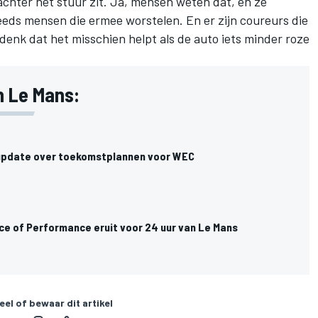
achter het stuur zit. Ja, mensen weten dat, en ze
eeds mensen die ermee worstelen. En er zijn coureurs die
 denk dat het misschien helpt als de auto iets minder roze
n Le Mans:
update over toekomstplannen voor WEC
nce of Performance eruit voor 24 uur van Le Mans
eel of bewaar dit artikel