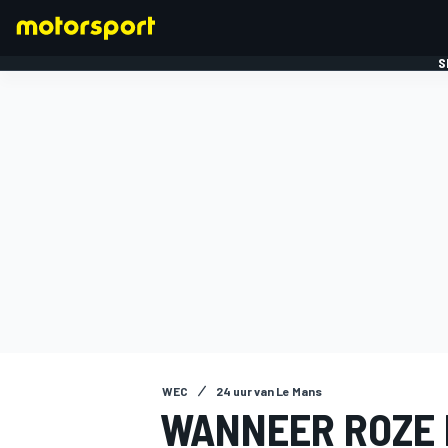
S
FORMULE 1
WEC
24 uur van Le Mans
WANNEER ROZE 