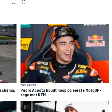
MOTOGP
1 u
: schema,
Pedro Acosta houdt hoop op eerste MotoGP-
zege met KTM