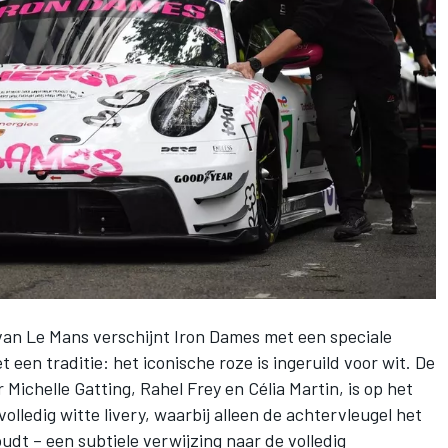
 van Le Mans verschijnt Iron Dames met een speciale
 een traditie: het iconische roze is ingeruild voor wit. De
Michelle Gatting, Rahel Frey en Célia Martin, is op het
volledig witte livery, waarbij alleen de achtervleugel het
t – een subtiele verwijzing naar de volledig