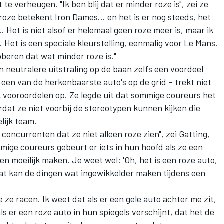
st te verheugen. "Ik ben blij dat er minder roze is", zei ze
 roze betekent Iron Dames… en het is er nog steeds, het
Het is niet alsof er helemaal geen roze meer is, maar ik
 Het is een speciale kleurstelling, eenmalig voor Le Mans.
oberen dat wat minder roze is."
 neutralere uitstraling op de baan zelfs een voordeel
 een van de herkenbaarste auto's op de grid – trekt niet
 vooroordelen op. Ze legde uit dat sommige coureurs het
dat ze niet voorbij de stereotypen kunnen kijken die
lijk team.
 concurrenten dat ze niet alleen roze zien", zei Gatting,
mmige coureurs gebeurt er iets in hun hoofd als ze een
en moeilijk maken. Je weet wel: 'Oh, het is een roze auto,
dat kan de dingen wat ingewikkelder maken tijdens een
 ze racen. Ik weet dat als er een gele auto achter me zit,
als er een roze auto in hun spiegels verschijnt, dat het de