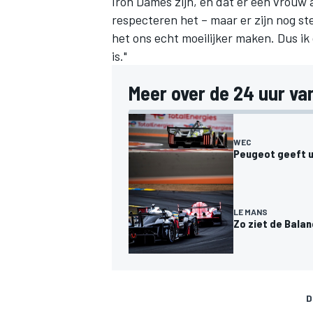
Iron Dames zijn, en dat er een vrouw 
respecteren het – maar er zijn nog st
het ons echt moeilijker maken. Dus ik
is."
Meer over de 24 uur va
MEER RACEKLASSEN
WEC
Peugeot geeft 
LE MANS
Zo ziet de Bala
D