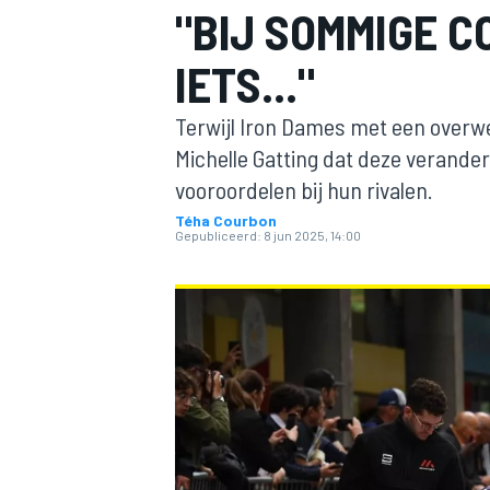
"BIJ SOMMIGE 
IETS..."
Terwijl Iron Dames met een overwe
Michelle Gatting dat deze veranderi
vooroordelen bij hun rivalen.
Téha Courbon
MOTOGP
Gepubliceerd:
8 jun 2025, 14:00