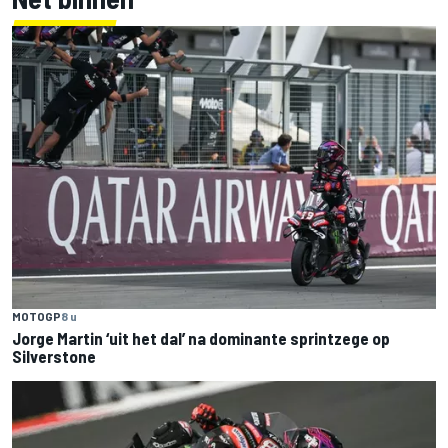
MOTOGP
8 u
Jorge Martin ‘uit het dal’ na dominante sprintzege op
Silverstone