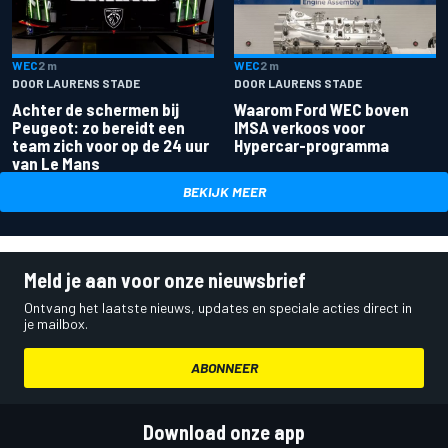
WEC
2 m
WEC
2 m
DOOR LAURENS STADE
DOOR LAURENS STADE
Achter de schermen bij
Waarom Ford WEC boven
Peugeot: zo bereidt een
IMSA verkoos voor
team zich voor op de 24 uur
Hypercar-programma
van Le Mans
BEKIJK MEER
Meld je aan voor onze nieuwsbrief
Ontvang het laatste nieuws, updates en speciale acties direct in
je mailbox.
ABONNEER
Download onze app