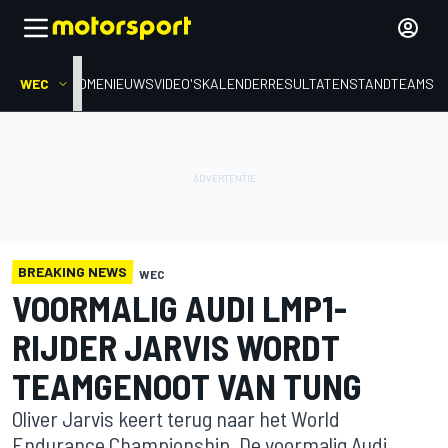
WEC
HOME
NIEUWS
VIDEO'S
KALENDER
RESULTATEN
STAND
TEAMS
BREAKING NEWS
WEC
VOORMALIG AUDI LMP1-
RIJDER JARVIS WORDT
TEAMGENOOT VAN TUNG
Oliver Jarvis keert terug naar het World
Endurance Championship. De voormalig Audi