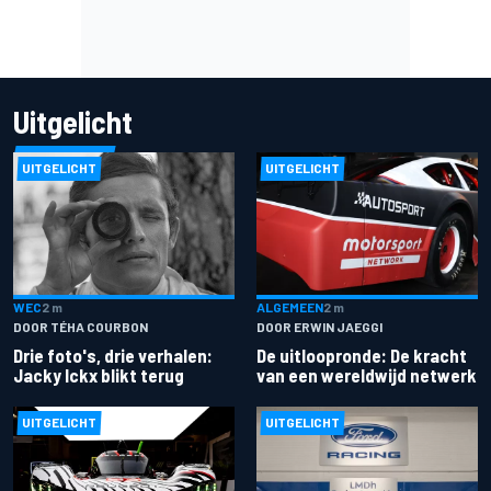
Uitgelicht
UITGELICHT
UITGELICHT
ALGEMEEN
2 m
WEC
2 m
DOOR ERWIN JAEGGI
DOOR TÉHA COURBON
De uitloopronde: De kracht
Drie foto's, drie verhalen:
van een wereldwijd netwerk
Jacky Ickx blikt terug
UITGELICHT
UITGELICHT