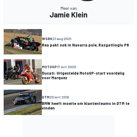
Meer van
Jamie Klein
WSBK
21 aug 2021
Rea pakt ook in Navarra pole, Razgatlioglu P8
MOTOGP
17 mrt 2020
Ducati: Uitgestelde MotoGP-start voordelig
voor Marquez
DTM
20 mrt 2019
BMW heeft moeite om klantenteams in DTM te
vinden