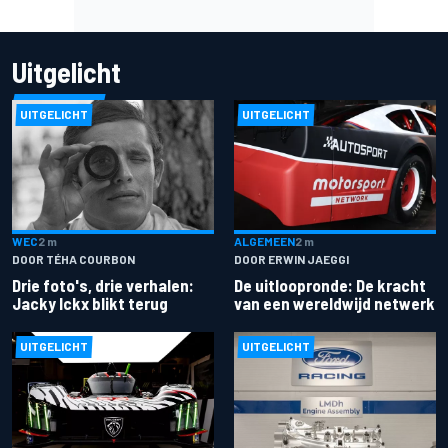
Uitgelicht
UITGELICHT
UITGELICHT
ALGEMEEN
2 m
WEC
2 m
DOOR ERWIN JAEGGI
DOOR TÉHA COURBON
De uitloopronde: De kracht
Drie foto's, drie verhalen:
van een wereldwijd netwerk
Jacky Ickx blikt terug
UITGELICHT
UITGELICHT