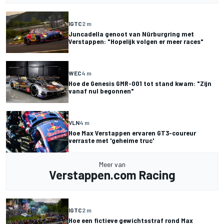
IGTC
2 m
Juncadella genoot van Nürburgring met
Verstappen: "Hopelijk volgen er meer races"
WEC
4 m
Hoe de Genesis GMR-001 tot stand kwam: "Zijn
vanaf nul begonnen"
VLN
4 m
Hoe Max Verstappen ervaren GT3-coureur
verraste met 'geheime truc'
Meer van
Verstappen.com Racing
IGTC
2 m
Hoe een fictieve gewichtsstraf rond Max