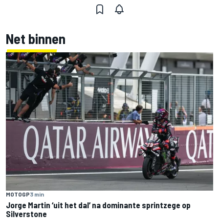
Net binnen
MOTOGP
3 min
Jorge Martin ‘uit het dal’ na dominante sprintzege op
Silverstone