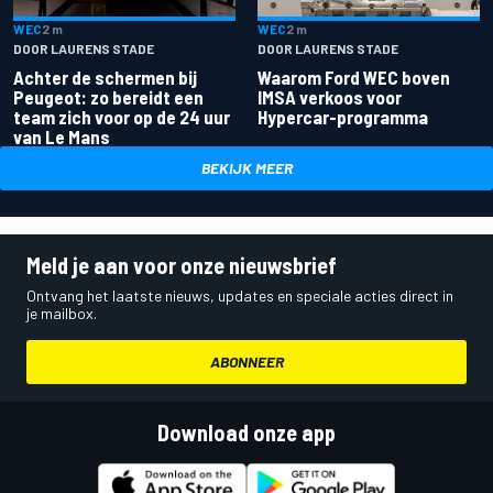
WEC
2 m
WEC
2 m
DOOR LAURENS STADE
DOOR LAURENS STADE
Achter de schermen bij
Waarom Ford WEC boven
Peugeot: zo bereidt een
IMSA verkoos voor
team zich voor op de 24 uur
Hypercar-programma
van Le Mans
BEKIJK MEER
Meld je aan voor onze nieuwsbrief
Ontvang het laatste nieuws, updates en speciale acties direct in
je mailbox.
ABONNEER
Download onze app