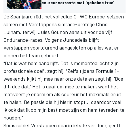
coureur verraste met 'geheime truc'
De Spanjaard rijdt het volledige GTWC Europe-seizoen
samen met Verstappens simrace-protégé Chris
Lulham, terwijl
Jules Gounon
aansluit voor de vijf
Endurance-races. Volgens Juncadella blijft
Verstappen voortdurend aangesloten op alles wat er
binnen het team gebeurt.
"Dat is wat hem aandrijft. Dat is momenteel echt zijn
professionele doel", zegt hij. "Zelfs tijdens Formule 1-
weekends kijkt hij mee naar onze data en zegt hij: 'Doe
dit, doe dat.' Het is gaaf om mee te maken, want het
motiveert je enorm om als coureur het maximale eruit
te halen. De passie die hij hierin stopt… daardoor voel
ik ook dat ik op mijn best moet zijn om hem tevreden te
houden."
Soms schiet Verstappen daarin iets te ver door, geeft