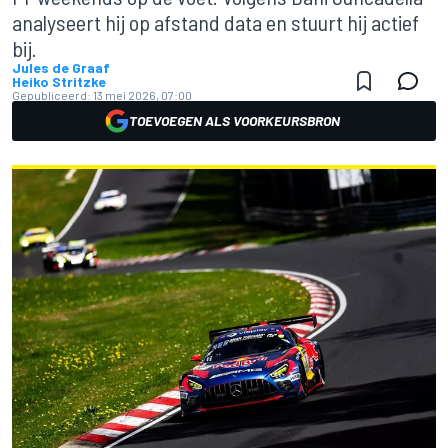
analyseert hij op afstand data en stuurt hij actief
bij.
Jules de Graaf
Heiko Stritzke
Gepubliceerd:
13 mei 2026, 07:00
TOEVOEGEN ALS VOORKEURSBRON