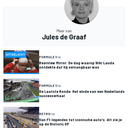
Meer van
Jules de Graaf
UITGELICHT
FORMULE 1
1 m
Rearview Mirror: De dag waarop Niki Lauda
ontdekte dat hij vervangbaar was
FORMULE 1
1 m
De Laatste Ronde: Het einde van een Nederlands
succesverhaal
RETRO
1 m
Van F1-legendes tot iconische auto's: dit zie je
op de Historic GP