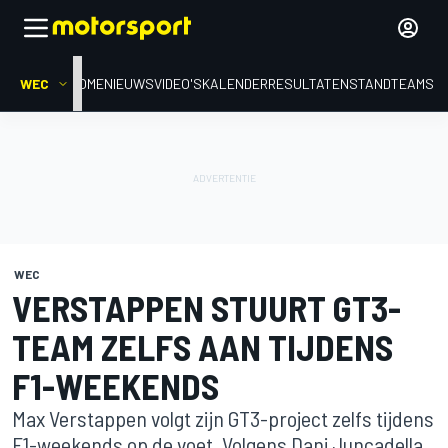
WEC
HOME
NIEUWS
VIDEO'S
KALENDER
RESULTATEN
STAND
TEAMS
WEC
VERSTAPPEN STUURT GT3-
TEAM ZELFS AAN TIJDENS
F1-WEEKENDS
Max Verstappen volgt zijn GT3-project zelfs tijdens
F1-weekends op de voet. Volgens Dani Juncadella