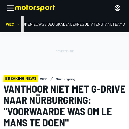
WEC
HOME
NIEUWS
VIDEO'S
KALENDER
RESULTATEN
STAND
TEAMS
BREAKING NEWS
WEC
Nürburgring
VANTHOOR NIET MET G-DRIVE
NAAR NÜRBURGRING:
"VOORWAARDE WAS OM LE
MANS TE DOEN"