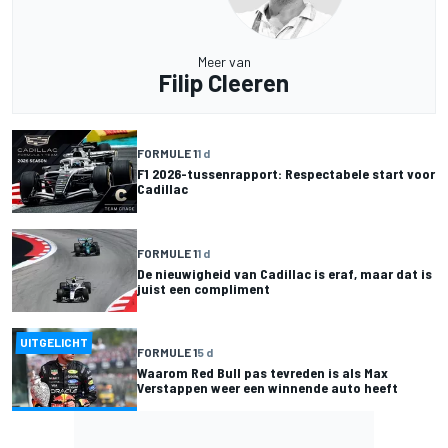
Meer van
Filip Cleeren
FORMULE 1
1 d
F1 2026-tussenrapport: Respectabele start voor
Cadillac
FORMULE 1
1 d
De nieuwigheid van Cadillac is eraf, maar dat is
juist een compliment
UITGELICHT
FORMULE 1
5 d
Waarom Red Bull pas tevreden is als Max
Verstappen weer een winnende auto heeft