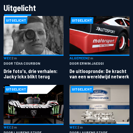
Uitgelicht
UITGELICHT
UITGELICHT
ALGEMEEN
2 m
WEC
2 m
DOOR ERWIN JAEGGI
DOOR TÉHA COURBON
De uitloopronde: De kracht
Drie foto's, drie verhalen:
van een wereldwijd netwerk
Jacky Ickx blikt terug
UITGELICHT
UITGELICHT
WEC
2 m
WEC
2 m
DOOR LAURENS STADE
DOOR LAURENS STADE